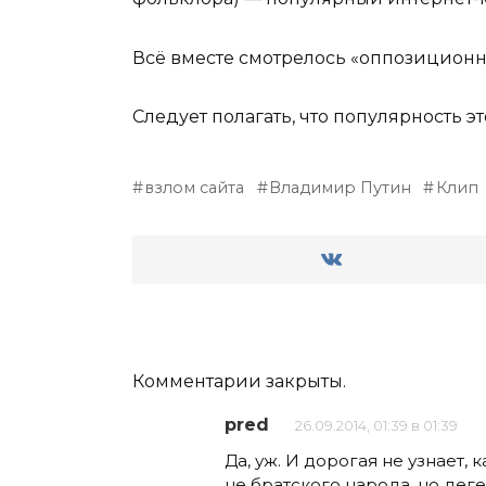
Всё вместе смотрелось «оппозиционно
Следует полагать, что популярность э
взлом сайта
Владимир Путин
Клип
Комментарии закрыты.
pred
26.09.2014, 01:39 в 01:39
Да, уж. И дорогая не узнает,
не братского народа, но деген