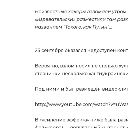
Неизвестные хакеры взломали утром 
«издевательски» разместили там раз
названием “Такого, как Путин”…
25 сентября оказался недоступен кон
Вероятно, взлом носил не столько ху
странички несколько «антиукраинских
Под ними и был размещён видеоклип 
http://www.youtube.com/watch?v=uWa
В «усиление эффекта» ниже была разм
фольклора) — популярный интернет