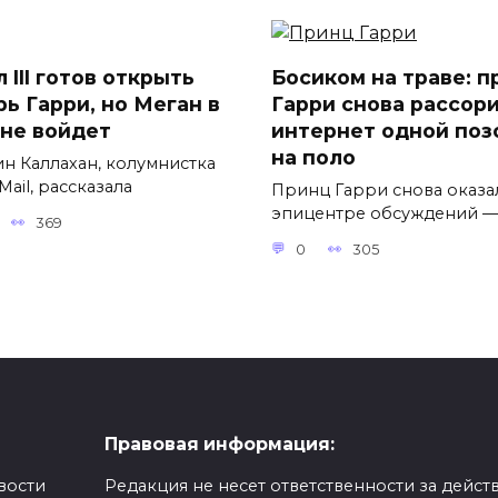
 III готов открыть
Босиком на траве: п
рь Гарри, но Меган в
Гарри снова рассор
 не войдет
интернет одной поз
на поло
н Каллахан, колумнистка
 Mail, рассказала
Принц Гарри снова оказа
эпицентре обсуждений —
369
0
305
Правовая информация:
вости
Редакция не несет ответственности за действ