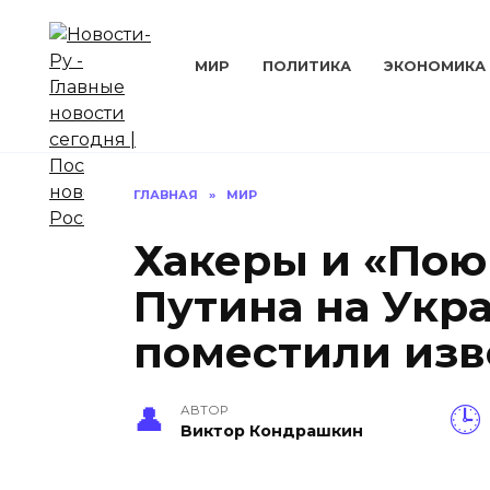
Перейти
к
содержанию
МИР
ПОЛИТИКА
ЭКОНОМИКА
ГЛАВНАЯ
»
МИР
Хакеры и «Пою
Путина на Укра
поместили изв
АВТОР
Виктор Кондрашкин