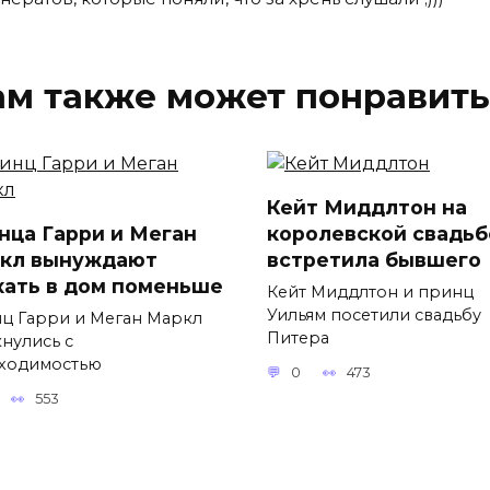
ам также может понравить
Кейт Миддлтон на
нца Гарри и Меган
королевской свадьб
кл вынуждают
встретила бывшего
хать в дом поменьше
Кейт Миддлтон и принц
Уильям посетили свадьбу
ц Гарри и Меган Маркл
Питера
кнулись с
ходимостью
0
473
553