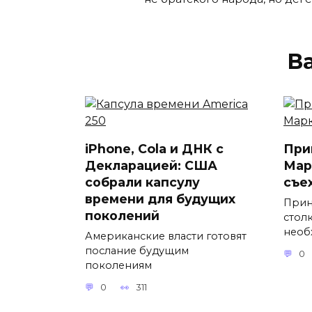
В
iPhone, Cola и ДНК с
При
Декларацией: США
Мар
собрали капсулу
съе
времени для будущих
Прин
поколений
стол
необ
Американские власти готовят
послание будущим
0
поколениям
0
311