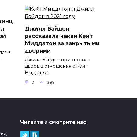
ринц
ил
Джилл Байден
ой
рассказала какая Кейт
Миддлтон за закрытыми
дверями
лся в
Джилл Байден приоткрыла
дверь в отношения с Кейт
Миддлтон.
0
389
Читайте и смотрите нас:
ия,