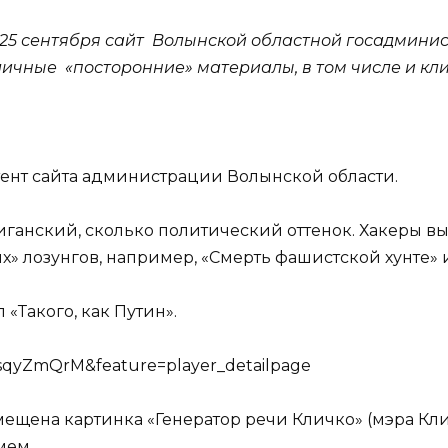
25 сентября сайт Волынской областной госадминис
личные «посторонние» материалы, в том числе и кл
тент сайта администрации Волынской области.
лиганский, сколько политический оттенок. Хакеры 
» лозунгов, например, «Смерть фашистской хунте» и
«Такого, как Путин».
sqyZmQrM&feature=player_detailpage
ещена картинка «Генератор речи Кличко» (мэра Кли
-мем…