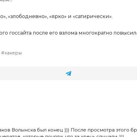
», «злободневно», «ярко» и «сатирически».
того госсайта после его взлома многократно повысила
хакеры
 каков Волынска был конец :))) После просмотра этого 
ератов, которые поняли, что за хрень слушали ;)))