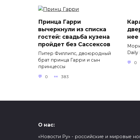
Принца Гарри
Карл
вычеркнули из списка
две
гостей: свадьба кузена
нее
пройдет без Сассексов
Мори
Daily
Питер Филлипс, двоюродный
брат принца Гарри и сын
0
принцессы
0
383
О нас:
«Новости Ру» - российские и мировые но