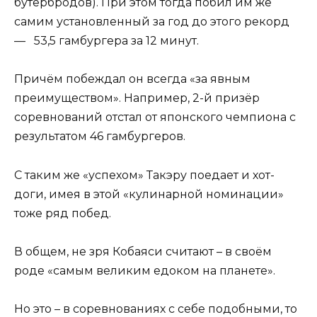
бутербродов). При этом тогда побил им же
самим установленный за год до этого рекорд
— 53,5 гамбургера за 12 минут.
Причём побеждал он всегда «за явным
преимуществом». Например, 2-й призёр
соревнований отстал от японского чемпиона с
результатом 46 гамбургеров.
С таким же «успехом» Такэру поедает и хот-
доги, имея в этой «кулинарной номинации»
тоже ряд побед.
В общем, не зря Кобаяси считают – в своём
роде «самым великим едоком на планете».
Но это – в соревнованиях с себе подобными, то