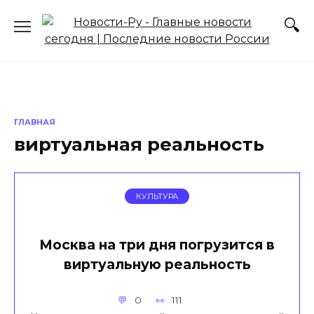
Перейти
к
содержанию
ГЛАВНАЯ
виртуальная реальность
КУЛЬТУРА
Москва на три дня погрузится в
виртуальную реальность
0
111