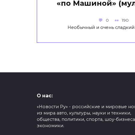
«по Машиной» (мул
0
190
Необычный и очень сладкий
О нас:
«Новости Ру» - российские и мировые но
из мира авто, культуры, науки и техники,
общества, политики, спорта, шоу-бизнеса
экономики.