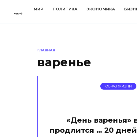
Перейти
МИР
ПОЛИТИКА
ЭКОНОМИКА
БИЗН
к
содержанию
ГЛАВНАЯ
варенье
ОБРАЗ ЖИЗНИ
«День варенья» 
продлится … 20 дней