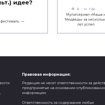
ьт.) идее?
0
1.2к.
Мультсериал «Маша 
Медведь» за несколь
 фестиваль —
лет успел
Правовая информация:
вости
Редакция не несет ответственности за действ
предпринятые на основании опубликованн
,
информации.
Ответственность за содержание любых