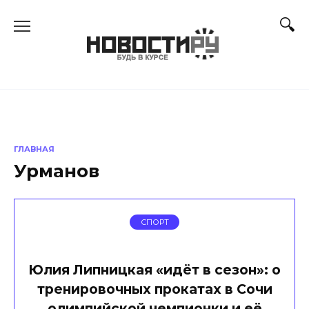
Перейти
к
содержанию
ГЛАВНАЯ
Урманов
СПОРТ
Юлия Липницкая «идёт в сезон»: о
тренировочных прокатах в Сочи
олимпийской чемпионки и её