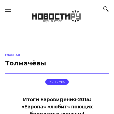
Перейти
к
содержанию
ГЛАВНАЯ
Толмачёвы
КУЛЬТУРА
Итоги Евровидения-2014:
«Европа» «любит» поющих
бородатых женщин!