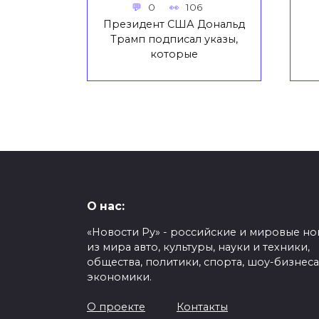
0
106
Президент США Дональд
Трамп подписал указы,
которые
О нас:
«Новости Ру» - российские и мировые но
из мира авто, культуры, науки и техники,
общества, политики, спорта, шоу-бизнеса
экономики.
О проекте
Контакты