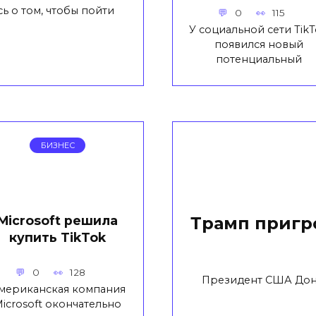
ь о том, чтобы пойти
0
115
У социальной сети Tik
появился новый
потенциальный
БИЗНЕС
Microsoft решила
Трамп пригр
купить TikTok
0
128
Президент США Дона
мериканская компания
icrosoft окончательно