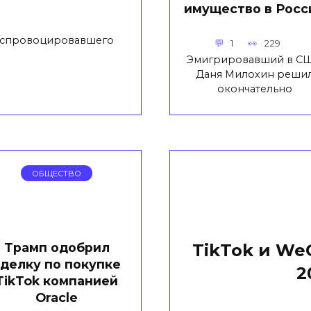
имущество в Росс
о спровоцировавшего
1
229
Эмигрировавший в С
Даня Милохин реши
окончательно
ОБЩЕСТВО
Трамп одобрил
TikTok и We
делку по покупке
2
TikTok компанией
Oracle