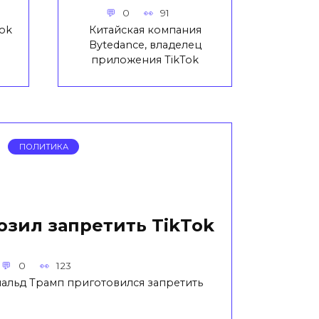
0
91
Tok
Китайская компания
Bytedance, владелец
приложения TikTok
ПОЛИТИКА
озил запретить TikTok
0
123
льд Трамп приготовился запретить