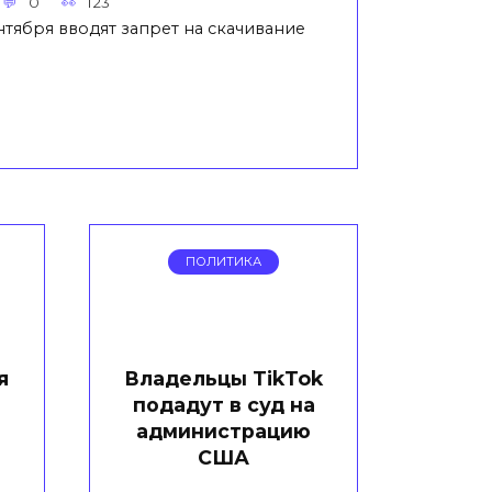
0
123
нтября вводят запрет на скачивание
ПОЛИТИКА
я
Владельцы TikTok
подадут в суд на
администрацию
США