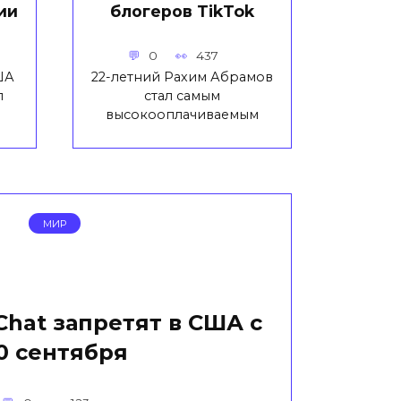
ии
блогеров TikTok
0
437
ША
22-летний Рахим Абрамов
л
стал самым
высокооплачиваемым
МИР
Chat запретят в США с
0 сентября