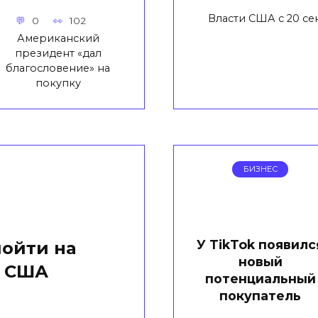
Власти США с 20 се
0
102
Американский
президент «дал
благословение» на
покупку
БИЗНЕС
У TikTok появилс
пойти на
новый
с США
потенциальный
покупатель