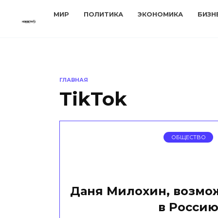
Перейти
МИР
ПОЛИТИКА
ЭКОНОМИКА
БИЗН
к
содержанию
ГЛАВНАЯ
TikTok
ОБЩЕСТВО
Даня Милохин, возмож
в Росси