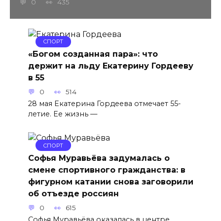
0
435
СПОРТ
«Богом созданная пара»: что
держит на льду Екатерину Гордееву
в 55
0
514
28 мая Екатерина Гордеева отмечает 55-
летие. Ее жизнь —
СПОРТ
Софья Муравьёва задумалась о
смене спортивного гражданства: в
фигурном катании снова заговорили
об отъезде россиян
0
615
Софья Муравьёва оказалась в центре