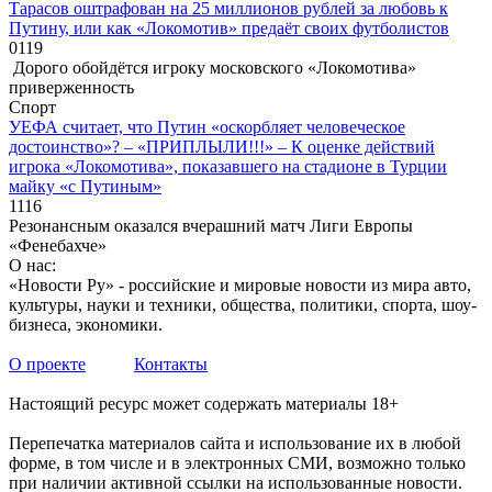
Тарасов оштрафован на 25 миллионов рублей за любовь к
Путину, или как «Локомотив» предаёт своих футболистов
0
119
Дорого обойдётся игроку московского «Локомотива»
приверженность
Спорт
УЕФА считает, что Путин «оскорбляет человеческое
достоинство»? – «ПРИПЛЫЛИ!!!» – К оценке действий
игрока «Локомотива», показавшего на стадионе в Турции
майку «с Путиным»
1
116
Резонансным оказался вчерашний матч Лиги Европы
«Фенебахче»
О нас:
«Новости Ру» - российские и мировые новости из мира авто,
культуры, науки и техники, общества, политики, спорта, шоу-
бизнеса, экономики.
О проекте
Контакты
Настоящий ресурс может содержать материалы 18+
Перепечатка материалов сайта и использование их в любой
форме, в том числе и в электронных СМИ, возможно только
при наличии активной ссылки на использованные новости.