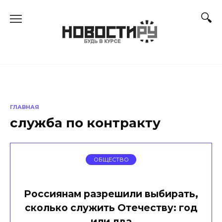
Перейти
к
содержанию
ГЛАВНАЯ
служба по контракту
ОБЩЕСТВО
Россиянам разрешили выбирать,
сколько служить Отечеству: год
или два