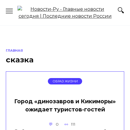
Перейти
к
содержанию
ГЛАВНАЯ
сказка
ОБРАЗ ЖИЗНИ
Город «динозавров и Кикиморы»
ожидает туристов-гостей
0
111