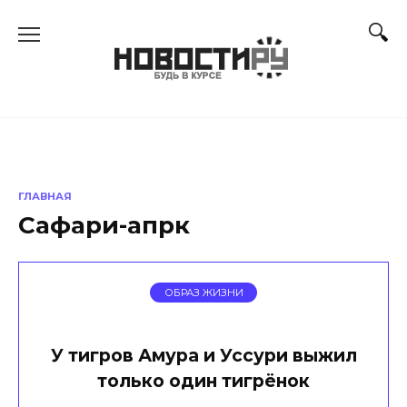
Перейти
к
содержанию
ГЛАВНАЯ
Сафари-апрк
ОБРАЗ ЖИЗНИ
У тигров Амура и Уссури выжил
только один тигрёнок