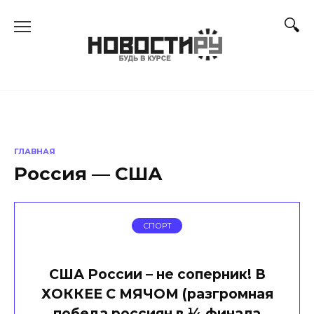
Перейти
к
содержанию
ГЛАВНАЯ
Россия — США
СПОРТ
США России – не соперник! В
ХОККЕЕ С МЯЧОМ (разгромная
победа россиян в ¼ финала