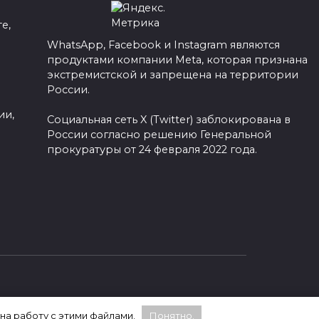
е,
WhatsApp, Facebook и Instagram являются
продуктами компании Meta, которая признана
а
экстремистской и запрещена на территории
России.
ии,
Социальная сеть X (Twitter) заблокирована в
России согласно решению Генеральной
прокуратуры от 24 февраля 2022 года.
 на работу с этими файлами.
Понятно.