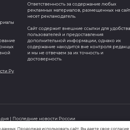
Ответственность за содержание любых
рекламных материалов, размещенных на сайт
несет рекламодатель.
ериалы
Сайт содержит внешние ссылки для удобств
пользователей и предоставления
зование
дополнительной информации, однако их
ронных
содержание находится вне контроля редакц
вной
и мы не отвечаем за их точность и
достоверность.
сти Ру
одня | Последние новости России
я данных. Продолжая использовать сайт, Вы даете свое согласие