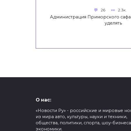
26
2.3к.
Администрация Приморского сафа
уделять
О нас:
«Новости Ру» - российские и мировые но
из мира авто, культуры, науки и техники,
общества, политики, спорта, шоу-бизнеса
экономики.