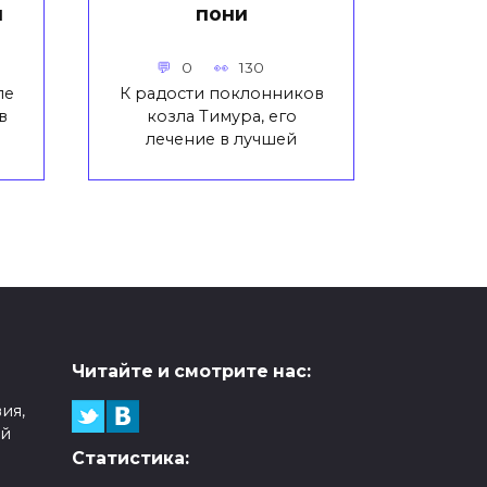
м
пони
0
130
ле
К радости поклонников
в
козла Тимура, его
лечение в лучшей
Читайте и смотрите нас:
ия,
ой
Статистика: