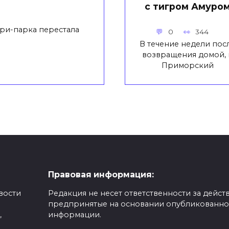
с тигром Амуро
ри-парка перестала
0
344
В течение недели пос
возвращения домой, 
Приморский
Правовая информация:
вости
Редакция не несет ответственности за действ
предпринятые на основании опубликованн
,
информации.