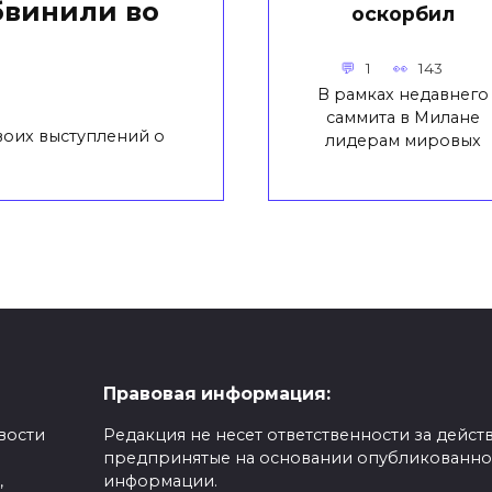
бвинили во
оскорбил
1
143
В рамках недавнего
саммита в Милане
воих выступлений о
лидерам мировых
Правовая информация:
вости
Редакция не несет ответственности за действ
предпринятые на основании опубликованн
,
информации.