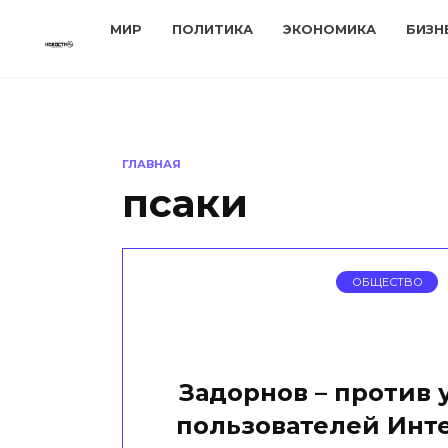
Перейти
МИР
ПОЛИТИКА
ЭКОНОМИКА
БИЗН
к
содержанию
ГЛАВНАЯ
псаки
ОБЩЕСТВО
Задорнов – против 
пользователей Инте