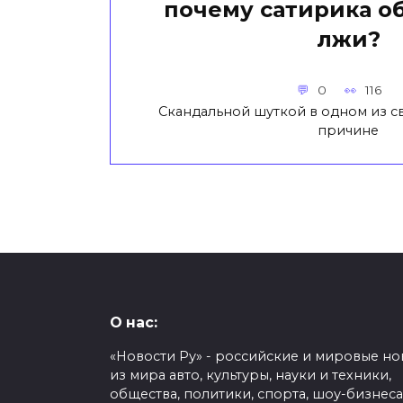
почему сатирика о
лжи?
0
116
Скандальной шуткой в одном из с
причине
О нас:
«Новости Ру» - российские и мировые но
из мира авто, культуры, науки и техники,
общества, политики, спорта, шоу-бизнеса