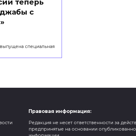
сии теперь
иджабы с
»
 выпущена специальная
Правовая информация:
вости
Редакция не несет ответственности за действ
предпринятые на основании опубликованн
,
информации.