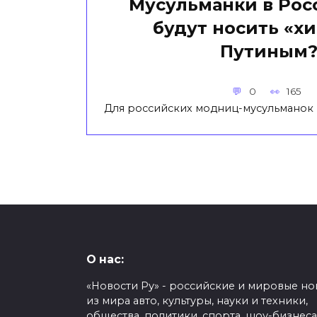
Мусульманки в Рос
будут носить «х
Путиным?
0
165
Для российских модниц-мусульманок
О нас:
«Новости Ру» - российские и мировые но
из мира авто, культуры, науки и техники,
общества, политики, спорта, шоу-бизнеса