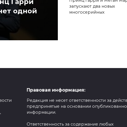
инц Гарри
Принц Гарри и Меган Ма
запускают два новых
нет одной
многосерийных
Правовая информация:
вости
Редакция не несет ответственности за действ
предпринятые на основании опубликованн
,
информации.
Ответственность за содержание любых