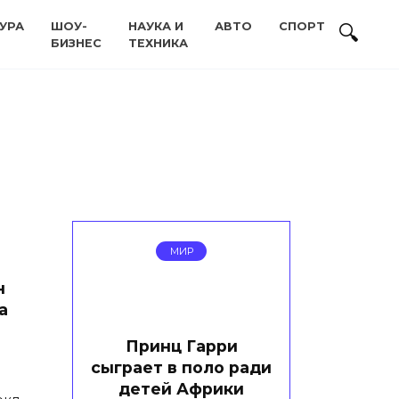
УРА
ШОУ-
НАУКА И
АВТО
СПОРТ
БИЗНЕС
ТЕХНИКА
МИР
н
а
Принц Гарри
сыграет в поло ради
детей Африки