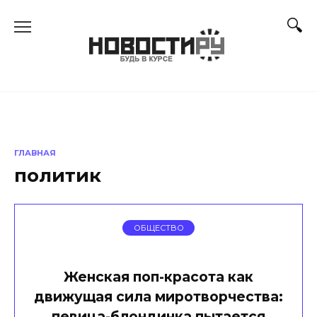
Перейти
к
содержанию
ГЛАВНАЯ
политик
ОБЩЕСТВО
Женская поп-красота как
движущая сила миротворчества:
певица-блондинка пытается