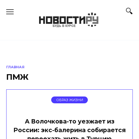
Перейти
к
содержанию
ГЛАВНАЯ
ПМЖ
ОБРАЗ ЖИЗНИ
А Волочкова-то уезжает из
России: экс-балерина собирается
переехать жить в Турцию