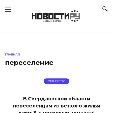
Перейти
к
содержанию
ГЛАВНАЯ
переселение
ОБЩЕСТВО
В Свердловской области
переселенцам из ветхого жилья
дают 3-х метровые комнаты!