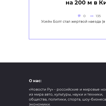
на 200 м в К
0
135
Усейн Болт стал жертвой наезда (в
О нас:
«Новости Ру» - российские и мировые но
из мира авто, культуры, науки и техники,
общества, политики, спорта, шоу-бизнеса
экономики.