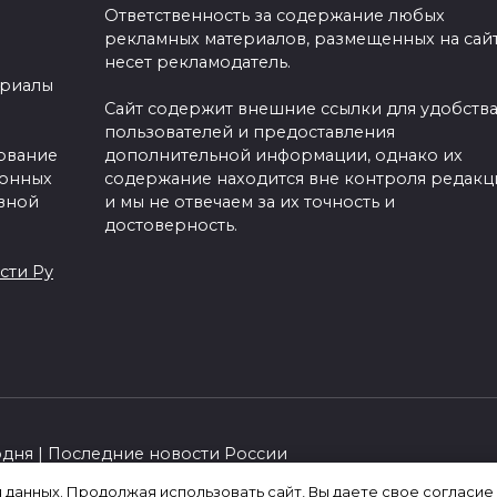
Ответственность за содержание любых
рекламных материалов, размещенных на сайт
несет рекламодатель.
ериалы
Сайт содержит внешние ссылки для удобств
пользователей и предоставления
зование
дополнительной информации, однако их
ронных
содержание находится вне контроля редакц
вной
и мы не отвечаем за их точность и
достоверность.
сти Ру
одня | Последние новости России
я данных. Продолжая использовать сайт, Вы даете свое согласие