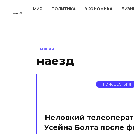
Перейти
МИР
ПОЛИТИКА
ЭКОНОМИКА
БИЗН
к
содержанию
ГЛАВНАЯ
наезд
ПРОИСШЕСТВИЯ
Неловкий телеоперато
Усейна Болта после ф