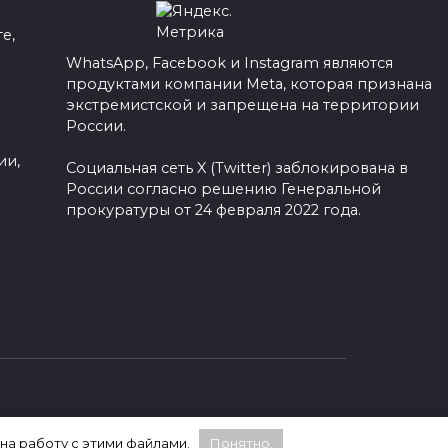
е,
WhatsApp, Facebook и Instagram являются
продуктами компании Meta, которая признана
а
экстремистской и запрещена на территории
России.
ии,
Социальная сеть X (Twitter) заблокирована в
России согласно решению Генеральной
прокуратуры от 24 февраля 2022 года.
 на работу с этими файлами.
Понятно.