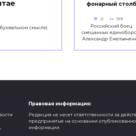
итае
фонарный стол
0
919
Российский боец
 буквальном смысле)
смешанных единоборс
Александр Емельянен
Правовая информация:
вости
Редакция не несет ответственности за действ
предпринятые на основании опубликованн
,
информации.