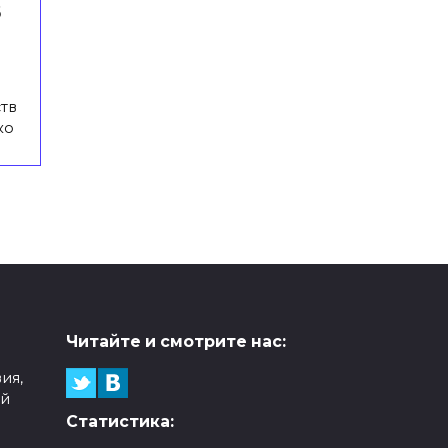
б
тв
ко
Читайте и смотрите нас:
ия,
ой
Статистика: