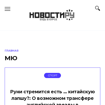
Перейти
к
содержанию
ГЛАВНАЯ
МЮ
СПОРТ
Руни стремится есть … китайскую
лапшу?: О возможном трансфере
английской звезды в