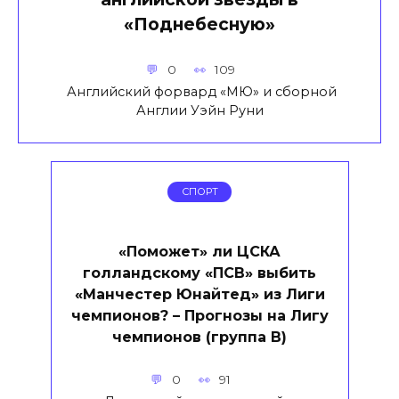
«Поднебесную»
0
109
Английский форвард «МЮ» и сборной
Англии Уэйн Руни
СПОРТ
«Поможет» ли ЦСКА
голландскому «ПСВ» выбить
«Манчестер Юнайтед» из Лиги
чемпионов? – Прогнозы на Лигу
чемпионов (группа В)
0
91