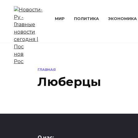
Перейти
к
содержанию
МИР
ПОЛИТИКА
ЭКОНОМИКА
ГЛАВНАЯ
Люберцы
АВТО
О нас: