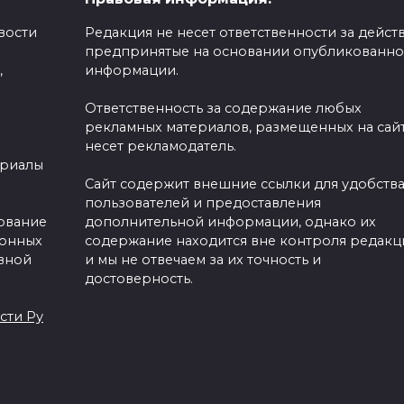
вости
Редакция не несет ответственности за действ
предпринятые на основании опубликованн
,
информации.
Николая
сковные
Ответственность за содержание любых
Расторгуева
собаками
рекламных материалов, размещенных на сайт
удостоят 3
несет рекламодатель.
речать
сентября того ж
ериалы
редкого звания, ч
ротестующих
Сайт содержит внешние ссылки для удобств
и Юрия Гагарин
пользователей и предоставления
 системы
зование
дополнительной информации, однако их
»
ронных
содержание находится вне контроля редакц
0
144
вной
и мы не отвечаем за их точность и
достоверность.
сти Ру