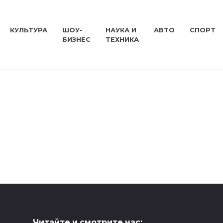
КУЛЬТУРА
ШОУ-
НАУКА И
АВТО
СПОРТ
БИЗНЕС
ТЕХНИКА
ПРОИСШЕСТВИЯ
Читайте и смотрите нас: