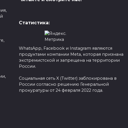
ия,
ой
Статистика:
Из многоэтажек
Подмосковья люди
е,
стали падать
WhatsApp, Facebook и Instagram являются
е
«целыми семьями»
продуктами компании Meta, которая признана
то
а
экстремистской и запрещена на территории
а
0
164
России.
ии,
Социальная сеть X (Twitter) заблокирована в
России согласно решению Генеральной
прокуратуры от 24 февраля 2022 года.