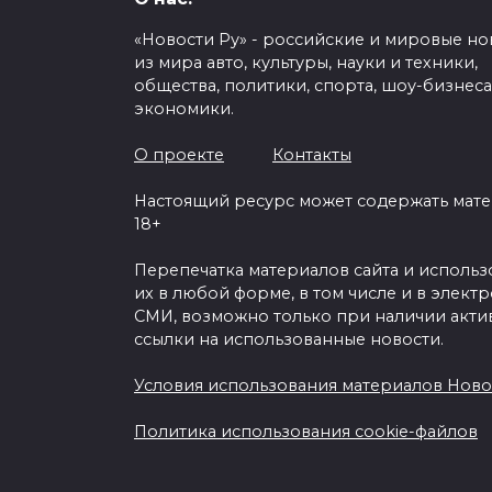
«Новости Ру» - российские и мировые но
из мира авто, культуры, науки и техники,
общества, политики, спорта, шоу-бизнеса
экономики.
Сегодня подмо
полицейские с 
О проекте
Контакты
собираются вст
Настоящий ресурс может содержать мат
дальнобойщиков, п
18+
против введения
Перепечатка материалов сайта и исполь
«Платон
их в любой форме, в том числе и в элект
СМИ, возможно только при наличии акти
ссылки на использованные новости.
0
80
Условия использования материалов Ново
Политика использования cookie-файлов