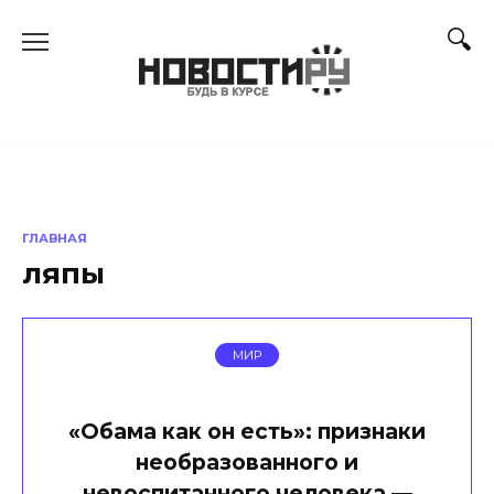
Перейти
к
содержанию
ГЛАВНАЯ
ляпы
МИР
«Обама как он есть»: признаки
необразованного и
невоспитанного человека —