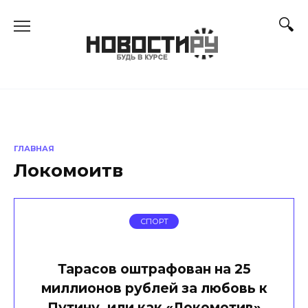
Перейти
к
содержанию
ГЛАВНАЯ
Локомоитв
СПОРТ
Тарасов оштрафован на 25
миллионов рублей за любовь к
Путину, или как «Локомотив»