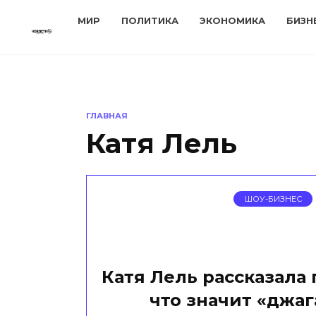
Перейти
МИР
ПОЛИТИКА
ЭКОНОМИКА
БИЗН
к
содержанию
ГЛАВНАЯ
Катя Лель
ШОУ-БИЗНЕС
Катя Лель рассказала
что значит «джаг