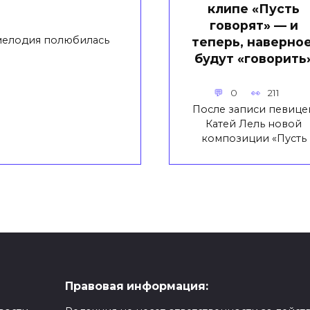
клипе «Пусть
говорят» — и
 мелодия полюбилась
теперь, наверное
будут «говорить
0
211
После записи певице
Катей Лель новой
композиции «Пусть
Правовая информация: