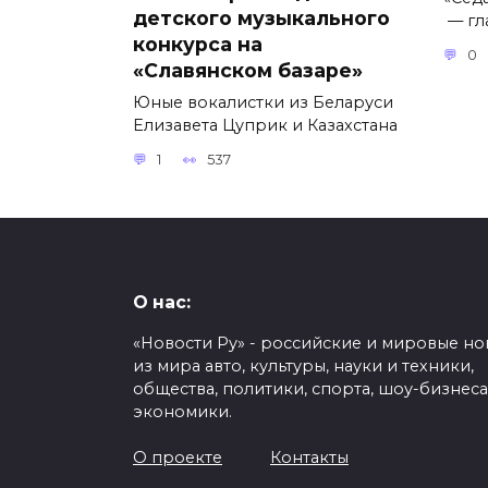
детского музыкального
— гл
конкурса на
0
«Славянском базаре»
Юные вокалистки из Беларуси
Елизавета Цуприк и Казахстана
1
537
О нас:
«Новости Ру» - российские и мировые но
из мира авто, культуры, науки и техники,
общества, политики, спорта, шоу-бизнеса
экономики.
О проекте
Контакты