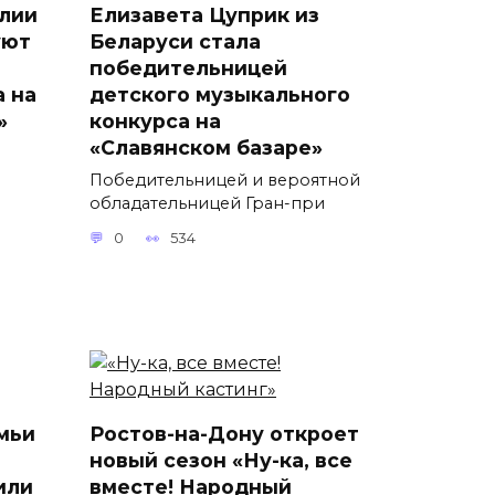
лии
Елизавета Цуприк из
уют
Беларуси стала
победительницей
а на
детского музыкального
»
конкурса на
«Славянском базаре»
Победительницей и вероятной
обладательницей Гран-при
0
534
мьи
Ростов-на-Дону откроет
новый сезон «Ну-ка, все
или
вместе! Народный