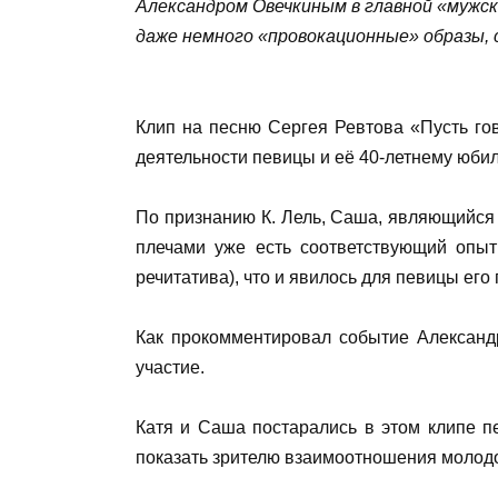
Александром Овечкиным в главной «мужск
даже немного «провокационные» образы, с
Клип на песню Сергея Ревтова «Пусть гов
деятельности певицы и её 40-летнему юби
По признанию К. Лель, Саша, являющийся е
плечами уже есть соответствующий опыт
речитатива), что и явилось для певицы ег
Как прокомментировал событие Александр
участие.
Катя и Саша постарались в этом клипе п
показать зрителю взаимоотношения молод