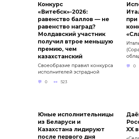
Конкурс
Исп
«Витебск»-2026:
Ита
равенство баллов — не
при
равенство наград?
кон
Молдавский участник
«Сл
получил втрое меньшую
Итал
премию, чем
(Сора
казахстанский
обла
Своеобразие правил конкурса
0
исполнителей эстрадной
0
523
Юные исполнительницы
Даё
из Беларуси и
Рос
Казахстана лидируют
XX 
после первого дня
«Сед