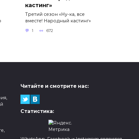
кастинг»
Третий сезон «Ну-ка, все
о
вместе! Народный кастинг»
1
672
Читайте и смотрите нас:
ия,
ой
Статистика:
е,
WhatsApp, Facebook и Instagram являются