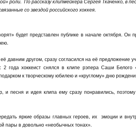
ой» роли.
По рассказу клипмейкера Сергея Ткаченко, в п
вязанные со звездой российского хоккея.
орят» будет представлен публике в начале октября. Он 
лею.
ё давним другом, сразу согласился на её предложение уча
: 2 года хоккеист снялся в клипе рэпера Саши Белого
о подарком к творческому юбилею и «круглому» дню рождени
, и песня и идея клипа ему сразу понравились, поэтому
ередать яркие образы главных героев, их
эмоции и внут
ой пары в довольно «необычных тонах».