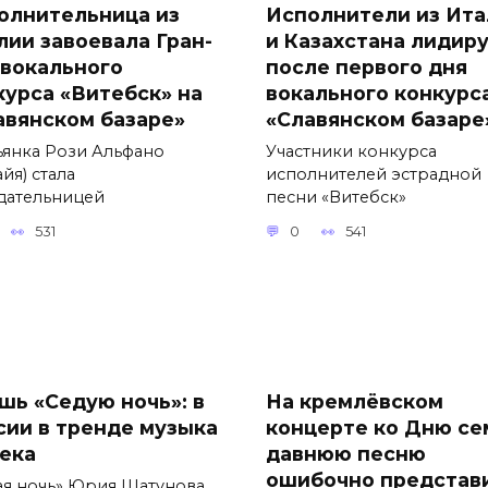
олнительница из
Исполнители из Ита
лии завоевала Гран-
и Казахстана лидир
 вокального
после первого дня
курса «Витебск» на
вокального конкурс
авянском базаре»
«Славянском базаре
ьянка Рози Альфано
Участники конкурса
йя) стала
исполнителей эстрадной
дательницей
песни «Витебск»
531
0
541
шь «Седую ночь»: в
На кремлёвском
сии в тренде музыка
концерте ко Дню се
века
давнюю песню
ошибочно представ
ая ночь» Юрия Шатунова