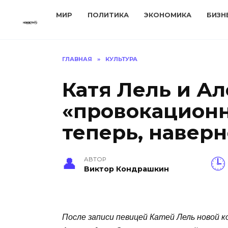
Перейти
МИР
ПОЛИТИКА
ЭКОНОМИКА
БИЗН
к
содержанию
ГЛАВНАЯ
»
КУЛЬТУРА
Катя Лель и А
«провокационн
теперь, наверн
АВТОР
Виктор Кондрашкин
После записи певицей Катей Лель новой к