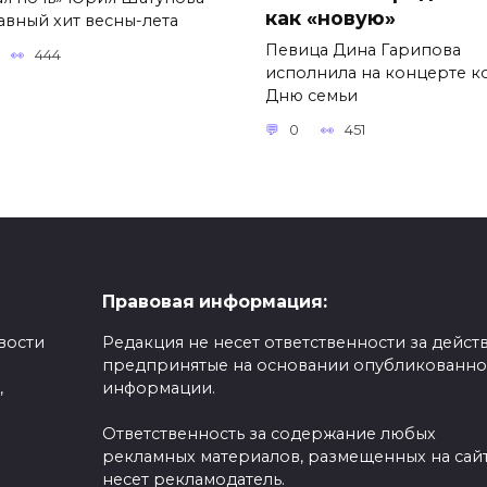
как «новую»
авный хит весны-лета
Певица Дина Гарипова
444
исполнила на концерте к
Дню семьи
0
451
Правовая информация:
вости
Редакция не несет ответственности за действ
предпринятые на основании опубликованн
,
информации.
Ответственность за содержание любых
рекламных материалов, размещенных на сайт
несет рекламодатель.