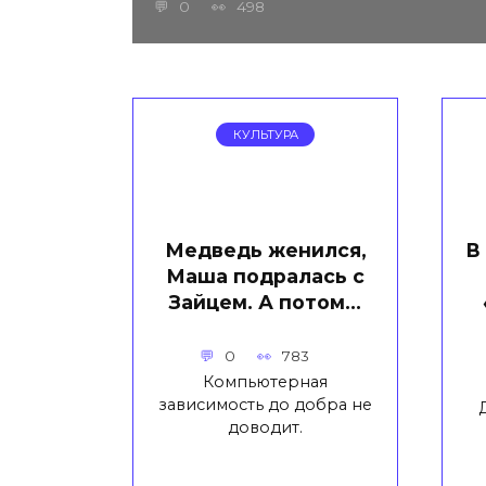
0
498
КУЛЬТУРА
Медведь женился,
В
Маша подралась с
Зайцем. А потом…
0
783
Компьютерная
зависимость до добра не
доводит.