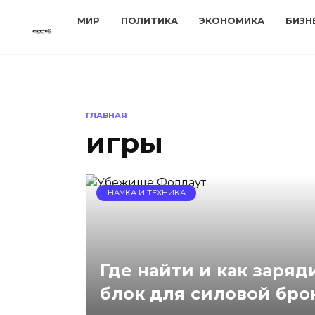
Перейти
МИР
ПОЛИТИКА
ЭКОНОМИКА
БИЗН
к
содержанию
ГЛАВНАЯ
игры
НАУКА И ТЕХНИКА
Где найти и как заря
блок для силовой брон