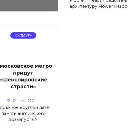
Moore Threads представи
архитектуру Flower Harbo
КУЛЬТУРА
 московское метро
придут
«Шекспировские
страсти»
0
120
Должное круглой дате
памяти английского
драматурга У.