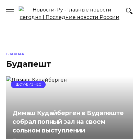
Перейти
к
содержанию
ГЛАВНАЯ
Будапешт
ШОУ-БИЗНЕС
Димаш Кудайберген в Будапеште
собрал полный зал на своем
сольном выступлении