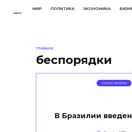
Перейти
МИР
ПОЛИТИКА
ЭКОНОМИКА
БИЗН
к
содержанию
ГЛАВНАЯ
беспорядки
ОБРАЗ ЖИЗНИ
В Бразилии введе