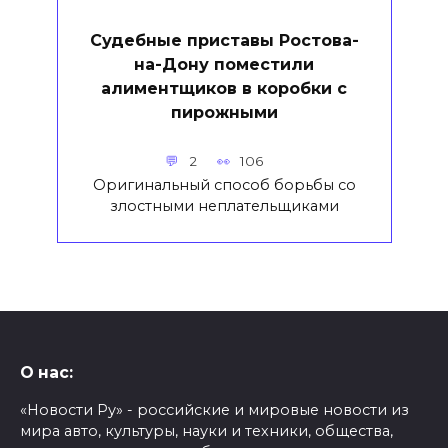
Судебные приставы Ростова-
на-Дону поместили
алиментщиков в коробки с
пирожными
2
106
Оригинальный способ борьбы со
злостными неплательщиками
О нас:
«Новости Ру» - российские и мировые новости из
мира авто, культуры, науки и техники, общества,