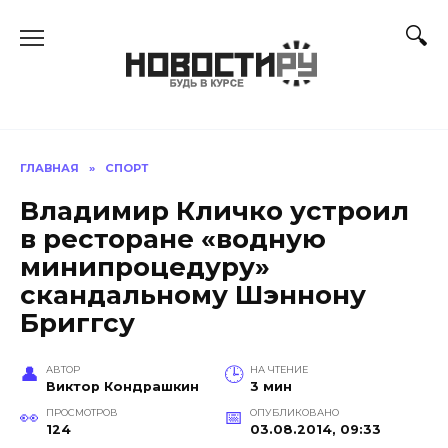
Перейти
к
содержанию
ГЛАВНАЯ
»
СПОРТ
Владимир Кличко устроил
в ресторане «водную
минипроцедуру»
скандальному Шэннону
Бриггсу
АВТОР
НА ЧТЕНИЕ
Виктор Кондрашкин
3 мин
ПРОСМОТРОВ
ОПУБЛИКОВАНО
124
03.08.2014, 09:33