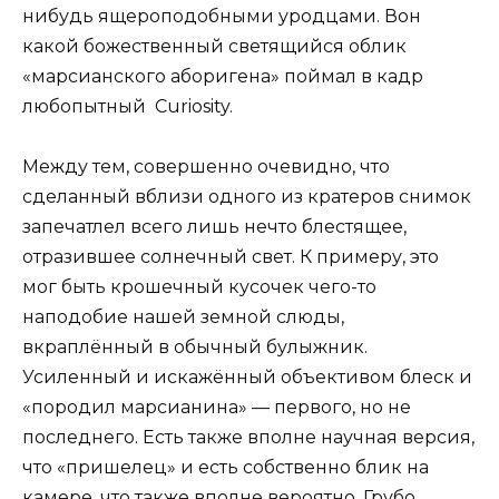
нибудь ящероподобными уродцами. Вон
какой божественный светящийся облик
«марсианского аборигена» поймал в кадр
любопытный Curiosity.
Между тем, совершенно очевидно, что
сделанный вблизи одного из кратеров снимок
запечатлел всего лишь нечто блестящее,
отразившее солнечный свет. К примеру, это
мог быть крошечный кусочек чего-то
наподобие нашей земной слюды,
вкраплённый в обычный булыжник.
Усиленный и искажённый объективом блеск и
«породил марсианина» — первого, но не
последнего. Есть также вполне научная версия,
что «пришелец» и есть собственно блик на
камере, что также вполне вероятно. Грубо