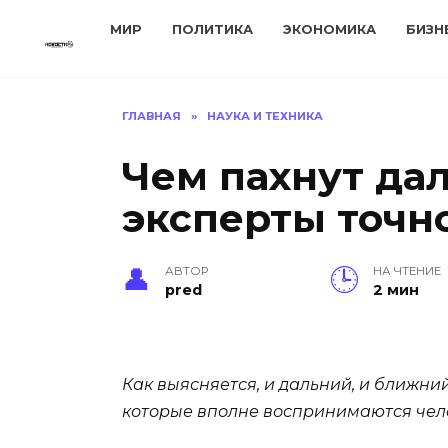
Перейти
МИР
ПОЛИТИКА
ЭКОНОМИКА
БИЗН
к
содержанию
ГЛАВНАЯ
»
НАУКА И ТЕХНИКА
Чем пахнут да
эксперты точно
АВТОР
НА ЧТЕНИЕ
pred
2 мин
Как выясняется, и дальний, и ближний
которые вполне воспринимаются чел