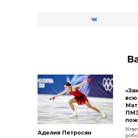
В
«За
всю
Мат
ПМЭ
пож
Изве
Аделия Петросян
робо