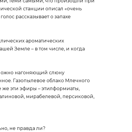
и, теми самыми, что произошли при
мической станции описал «очень
голос рассказывает о запахе
клических ароматических
шей Земле – в том числе, и когда
, можно нагоняющий слюну
нное. Газопылевое облако Млечного
 же эти эфиры – этилформиаты,
малиновой, мирабелевой, персиковой,
ьно, не правда ли?