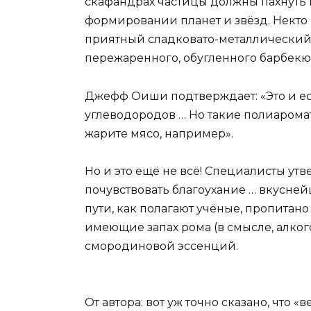
скафандрах частицы должны пахнуть
формировании планет и звёзд. Некто
приятный сладковато-металлический з
пережаренного, обугленного барбекю
Джефф Оиши подтверждает: «Это и е
углеводородов … Но такие полиаромат
жарите мясо, например».
Но и это ещё не всё! Специалисты ут
почувствовать благоухание … вкусней
пути, как полагают учёные, пропита
имеющие запах рома (в смысле, алко
смородиновой эссенций.
От автора: вот уж точно сказано, что 