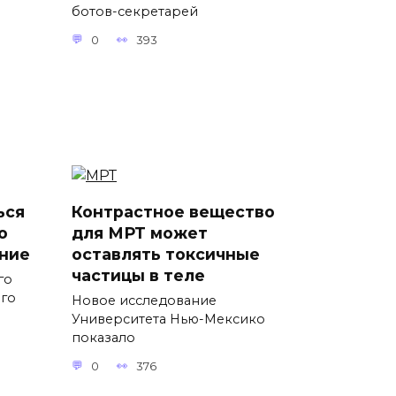
ботов-секретарей
0
393
ься
Контрастное вещество
о
для МРТ может
ние
оставлять токсичные
частицы в теле
го
ого
Новое исследование
Университета Нью-Мексико
показало
0
376