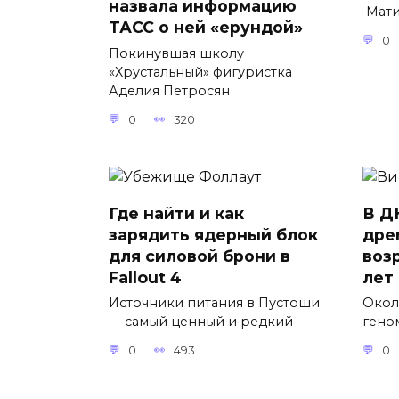
назвала информацию
Мати
ТАСС о ней «ерундой»
0
Покинувшая школу
«Хрустальный» фигуристка
Аделия Петросян
0
320
Где найти и как
В Д
зарядить ядерный блок
дре
для силовой брони в
воз
Fallout 4
лет
Источники питания в Пустоши
Окол
— самый ценный и редкий
гено
0
493
0