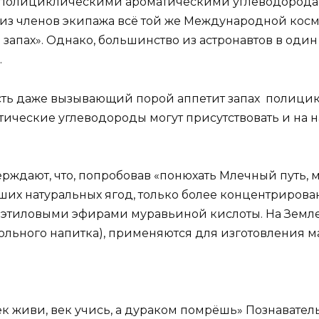
 полициклическими ароматическими углеводородам
 из членов экипажа всё той же Международной кос
апах». Однако, большинство из астронавтов в один 
.
сть даже вызывающий порой аппетит запах полици
ические углеводороды могут присутствовать и на на
верждают, что, попробовав «понюхать Млечный путь
ших натуральных ягод, только более концентрирова
но этиловыми эфирами муравьиной кислоты. На Земле
гольного напитка), применяются для изготовления 
«век живи, век учись, а дураком помрёшь» Познавател