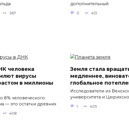
льда
дополнительный
367
0
413
НК человека
Земля стала вращат
млют вирусы
медленнее, виноват
растом в миллионы
глобальное потепле
Исследователи из Венско
университета и Цюрихск
о 8% человеческого
ма — это остатки древних
1
405
408