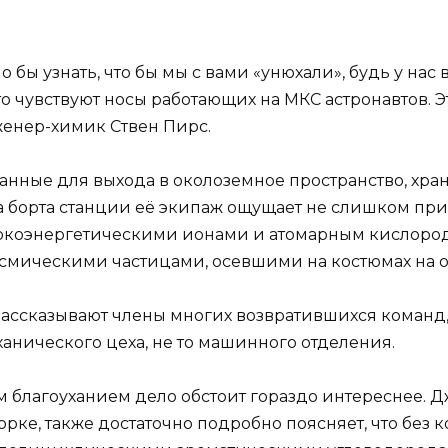
 бы узнать, что бы мы с вами «унюхали», будь у на
что чувствуют носы работающих на МКС астронавтов. 
женер-химик Ствен Пирс.
нные для выхода в околоземное пространство, хран
-за борта станции её экипаж ощущает не слишком п
сокоэнергетическими ионами и атомарным кислород
осмическими частицами, осевшими на костюмах на о
ассказывают члены многих возвратившихся команд,
ханического цеха, не то машинного отделения.
м благоуханием дело обстоит гораздо интереснее.
рке, также достаточно подробно поясняет, что без 