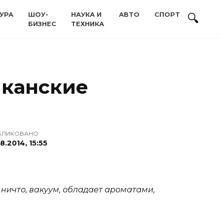
УРА
ШОУ-
НАУКА И
АВТО
СПОРТ
БИЗНЕС
ТЕХНИКА
иканские
БЛИКОВАНО
8.2014, 15:55
о ничто, вакуум, обладает ароматами,