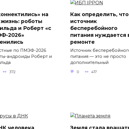
коннектились» на
Как определить, что
 жизнь: роботы
источник
ильда и Роберт «с
бесперебойного
Ф-2026»
питания нуждается 
енились
ремонте
стные по ПМЭФ-2026
Источник бесперебойног
ты-андроиды Роберт и
питания — это не просто
льда
дополнительный
372
0
417
НК человека
Земля стала вращат