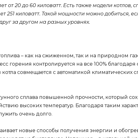
т от 20 до 60 киловатт. Есть также модели котлов,
ет 251 киловатт. Такой мощности можно добиться, ес
друг за другом на разных уровнях.
 топлива – как на сжиженном, так и на природном газ
цесс горения контролируется на все 100% благодар
 котла совмещается с автоматикой климатических с
гунного сплава повышенной прочности, который сох
йствию высоких температур. Благодаря таким харак
лужить очень долго.
аивает новые способы получения энергии и обогре