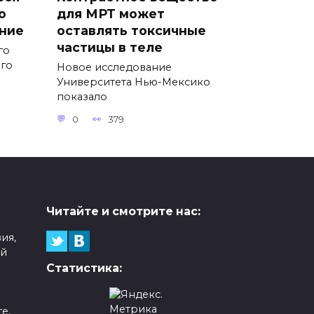
о
для МРТ может
ние
оставлять токсичные
частицы в теле
го
ого
Новое исследование
Университета Нью-Мексико
показало
0
379
Читайте и смотрите нас:
ия,
ой
Статистика:
е,