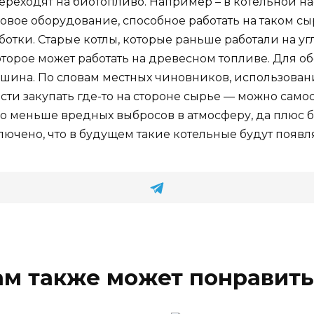
переходят на биотопливо. Например – в котельной 
овое оборудование, способное работать на таком сы
аботки. Старые котлы, которые раньше работали на 
оторое может работать на древесном топливе. Для 
шина. По словам местных чиновников, использовани
сти закупать где-то на стороне сырье — можно само
го меньше вредных выбросов в атмосферу, да плюс 
ючено, что в будущем такие котельные будут появля
ам также может понравить