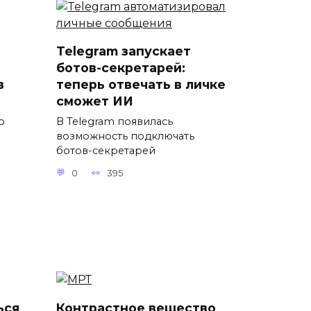
Telegram запускает
ботов-секретарей:
в
теперь отвечать в личке
сможет ИИ
о
В Telegram появилась
возможность подключать
ботов-секретарей
0
395
ься
Контрастное вещество