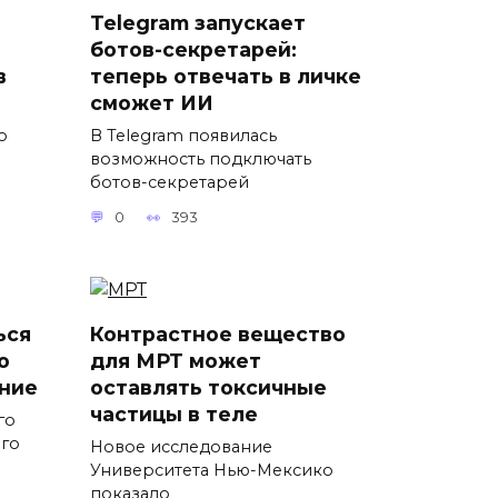
Telegram запускает
ботов-секретарей:
в
теперь отвечать в личке
сможет ИИ
о
В Telegram появилась
возможность подключать
ботов-секретарей
0
393
ься
Контрастное вещество
о
для МРТ может
ние
оставлять токсичные
частицы в теле
го
ого
Новое исследование
Университета Нью-Мексико
показало