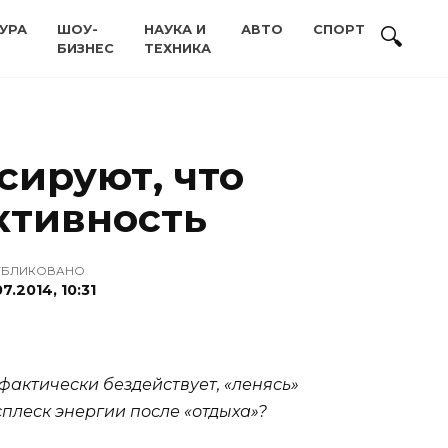
УРА
ШОУ-
НАУКА И
АВТО
СПОРТ
БИЗНЕС
ТЕХНИКА
сируют, что
активность
УБЛИКОВАНО
07.2014, 10:31
 фактически бездействует, «ленясь»
плеск энергии после «отдыха»?