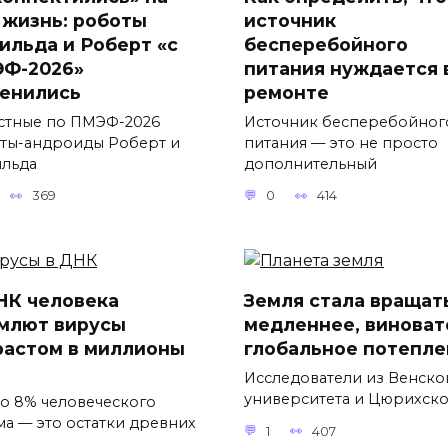
 жизнь: роботы
источник
ильда и Роберт «с
бесперебойного
Ф-2026»
питания нуждается 
енились
ремонте
стные по ПМЭФ-2026
Источник бесперебойног
ты-андроиды Роберт и
питания — это не просто
льда
дополнительный
369
0
414
НК человека
Земля стала вращат
млют вирусы
медленнее, виноват
растом в миллионы
глобальное потепле
Исследователи из Венско
университета и Цюрихск
о 8% человеческого
ма — это остатки древних
1
407