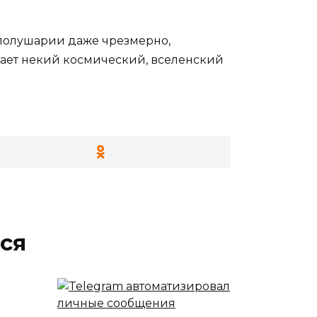
 полушарии даже чрезмерно,
отает некий космический, вселенский
ся