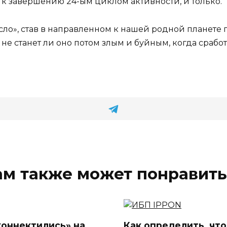
 к завершению 24-ым циклом активности, и только.
сло», став в направленном к нашей родной планете
 не станет ли оно потом злым и буйным, когда сраб
ам также может понравить
коннектились» на
Как определить, что