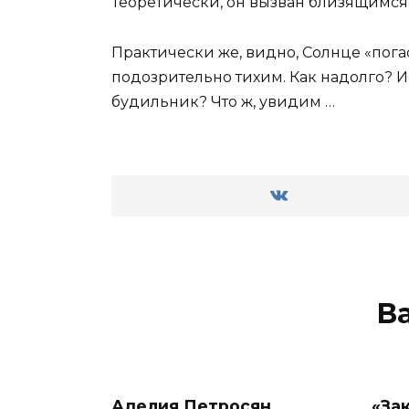
Теоретически, он вызван близящимся
Практически же, видно, Солнце «пога
подозрительно тихим. Как надолго? И
будильник? Что ж, увидим …
В
Аделия Петросян
«За