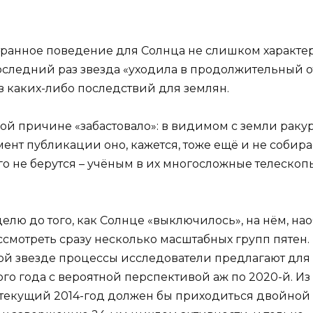
о странное поведение для Солнца не слишком характ
ледний раз звезда «уходила в продолжительный отгу
з каких-либо последствий для землян.
мой причине «забастовало»: в видимом с земли раку
мент публикации оно, кажется, тоже ещё и не собира
о не берутся – учёным в их многосложные телескоп
елю до того, как Солнце «выключилось», на нём, на
смотреть сразу несколько масштабных групп пятен
й звезде процессы исследователи предлагают для
ого года с вероятной перспективой аж по 2020-й. Из 
а текущий 2014-год должен бы приходиться двойной