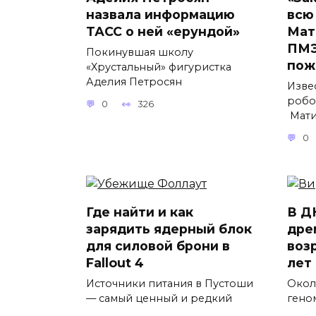
назвала информацию
всю
ТАСС о ней «ерундой»
Мат
ПМЭ
Покинувшая школу
пож
«Хрустальный» фигуристка
Аделия Петросян
Изве
робо
0
326
Мати
0
Где найти и как
В Д
зарядить ядерный блок
дре
для силовой брони в
воз
Fallout 4
лет
Источники питания в Пустоши
Окол
— самый ценный и редкий
гено