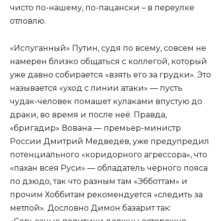
чисто по-нашему, по-пацански – в переулке
отловлю.
«Испуганный» Путин, судя по всему, совсем не
намерен близко общаться с коллегой, который
уже давно собирается «взять его за грудки». Это
называется «уход с линии атаки» — пусть
чудак-человек помашет кулаками впустую до
драки, во время и после неё. Правда,
«бригадир» Вована — премьер-министр
России Дмитрий Медведев, уже предупредил
потенциального «коридорного агрессора», что
«пахан всея Руси» — обладатель чёрного пояса
по дзюдо, так что разным там «Эбботтам» и
прочим Хоббитам рекомендуется «следить за
метлой». Дословно Димон базарит так: