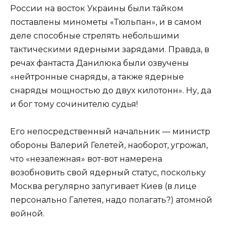
России на восток Украины были тайком
поставлены минометы «Тюльпан», и в самом
деле способные стрелять небольшими
тактическими ядерными зарядами. Правда, в
речах фантаста Данилюка были озвучены
«нейтронные снаряды, а также ядерные
снаряды мощностью до двух килотонн». Ну, да
и бог тому сочинителю судья!
Его непосредственный начальник — министр
обороны Валерий Гелетей, наоборот, угрожал,
что «незалежная» вот-вот намерена
возобновить свой ядерный статус, поскольку
Москва регулярно запугивает Киев (в лице
персонально Галетея, надо полагать?) атомной
войной.