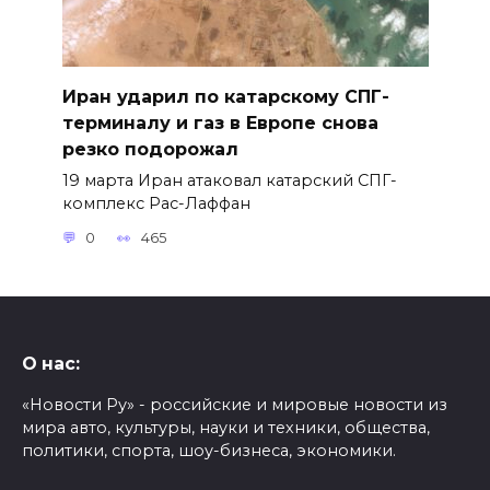
Иран ударил по катарскому СПГ-
терминалу и газ в Европе снова
резко подорожал
19 марта Иран атаковал катарский СПГ-
комплекс Рас-Лаффан
0
465
О нас:
«Новости Ру» - российские и мировые новости из
мира авто, культуры, науки и техники, общества,
политики, спорта, шоу-бизнеса, экономики.