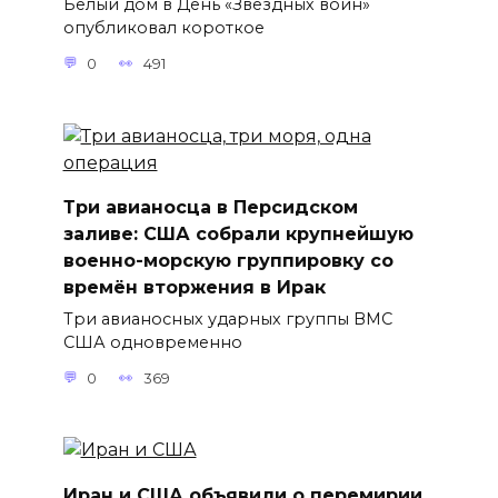
Белый дом в День «Звёздных войн»
опубликовал короткое
0
491
Три авианосца в Персидском
заливе: США собрали крупнейшую
военно-морскую группировку со
времён вторжения в Ирак
Три авианосных ударных группы ВМС
США одновременно
0
369
Иран и США объявили о перемирии