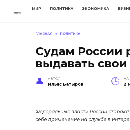
Перейти
МИР
ПОЛИТИКА
ЭКОНОМИКА
БИЗН
к
содержанию
ГЛАВНАЯ
»
ПОЛИТИКА
Судам России 
выдавать свои
АВТОР
НА
Ильяс Батыров
2 
Федеральные власти России стараютс
себе применение на службе в интерес