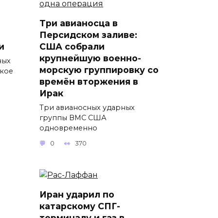
Три авианосца в
Персидском заливе:
и
США собрали
крупнейшую военно-
ных
морскую группировку со
ткое
времён вторжения в
Ирак
Три авианосных ударных
группы ВМС США
одновременно
0
370
Иран ударил по
катарскому СПГ-
терминалу и газ в