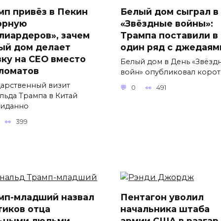
мп привёз в Пекин
Белый дом сыграл в
орную
«Звёздные войны»:
лиардеров», зачем
Трампа поставили в
ый дом делает
один ряд с джедаям
вку на CEO вместо
Белый дом в День «Звёзд
ломатов
войн» опубликовал коро
дарственный визит
0
491
льда Трампа в Китай
иданно
399
мп-младший назвал
Пентагон уволил
тиков отца
начальника штаба
ьными людьми
армии США в разгар