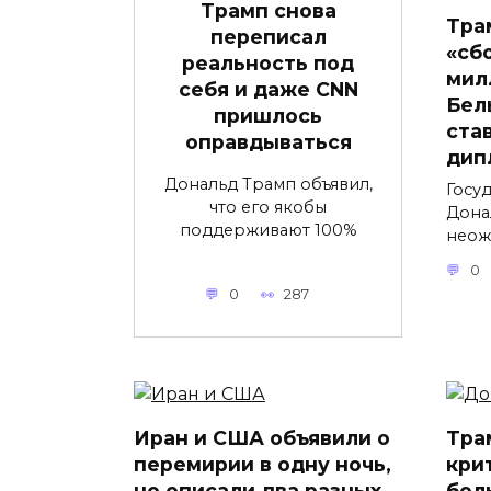
Трамп снова
Тра
переписал
«сб
реальность под
мил
себя и даже CNN
Бел
пришлось
ста
оправдываться
дип
Дональд Трамп объявил,
Госу
что его якобы
Дона
поддерживают 100%
неож
0
0
287
Иран и США объявили о
Тра
перемирии в одну ночь,
кри
но описали два разных
бол