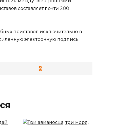
ействия между электронными
авов составляет почти 200
ебных приставов исключительно в
 усиленную электронную подпись
ся