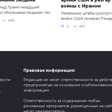
войны с Ираном
льд Трамп-младший
ал «больными людьми» тех
Начальник штаба сухопут
войск США генерал Рэнд
406
0
475
Правовая информация:
вости
Редакция не несет ответственности за действ
предпринятые на основании опубликованн
,
информации.
Ответственность за содержание любых
рекламных материалов, размещенных на сайт
несет рекламодатель.