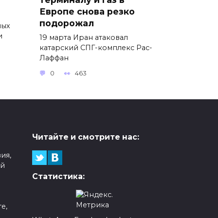
Европе снова резко
подорожал
ных
и
19 марта Иран атаковал
катарский СПГ-комплекс Рас-
Лаффан
0
463
Читайте и смотрите нас:
ия,
ой
Статистика:
е,