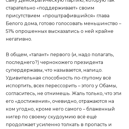
саму Демократическую партию, которую так
старательно «поддерживает» своим
присутствием «проштрафившийся» глава
Белого дома, готово голосовать меньшинство –
51% опрошенных высказались о ней крайне
негативно.
В общем, «талант» первого (и, надо полагать,
последнего?) чернокожего президента
супердержавы, что называется, налицо.
Удивительная способность по-глупому всё
испортить, всех перессорить – этого у Обамы,
согласитесь, не отнимешь. Жаль только, что эти
его «достижения», очевидно, отражаются на
ком угодно, кроме него самого – блаженный
нигер по своему скудоумию всё ещё
продолжает усиленно толкать в пропасть и