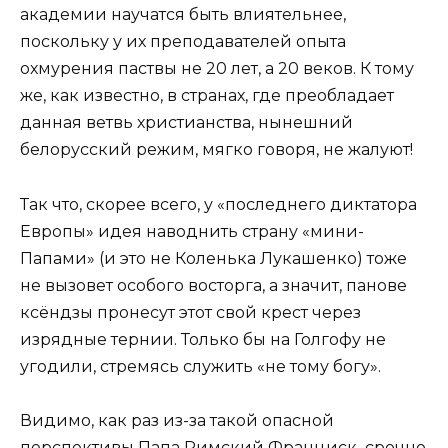
академии научатся быть влиятельнее,
поскольку у их преподавателей опыта
охмурения паствы не 20 лет, а 20 веков. К тому
же, как известно, в странах, где преобладает
данная ветвь христианства, нынешний
белорусский режим, мягко говоря, не жалуют!
Так что, скорее всего, у «последнего диктатора
Европы» идея наводнить страну «мини-
Папами» (и это не Коленька Лукашенко) тоже
не вызовет особого восторга, а значит, панове
ксёндзы пронесут этот свой крест через
изрядные тернии. Только бы на Голгофу не
угодили, стремясь служить «не тому богу».
Видимо, как раз из-за такой опасной
перспективы Папа Римский Франциск срочно