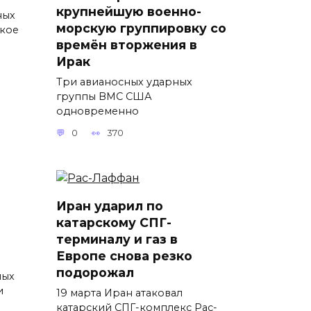
крупнейшую военно-
ных
морскую группировку со
ткое
времён вторжения в
Ирак
Три авианосных ударных
группы ВМС США
одновременно
0
370
Иран ударил по
катарскому СПГ-
терминалу и газ в
Европе снова резко
подорожал
ных
и
19 марта Иран атаковал
катарский СПГ-комплекс Рас-