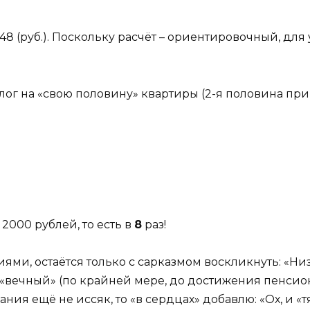
 = 3948 (руб.). Поскольку расчёт – ориентировочный, дл
лог на «свою половину» квартиры (2-я половина пр
 2000 рублей, то есть в
8
раз!
и, остаётся только с сарказмом воскликнуть: «Низк
«вечный» (по крайней мере, до достижения пенсион
ния ещё не иссяк, то «в сердцах» добавлю: «Ох, и «т