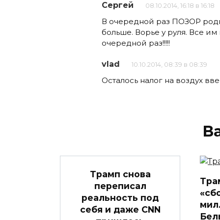
Сергей
08.10.2014, 16:18 в 16:18
В очередной раз ПОЗОР родно
больше. Ворье у руля. Все им 
очередной раз!!!!!
vlad
10.10.2014, 08:39 в 08:39
Осталось налог на воздух вв
В
Трамп снова
Тра
переписал
«сб
реальность под
мил
себя и даже CNN
Бел