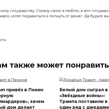
му государству. Страну свою я люблю, а вот государ
мало, хотят подавиться и лопнуть от денег. Да будьте в
ести
ам также может понравить
мп привёз в Пекин
Белый дом сыграл в
орную
«Звёздные войны»:
лиардеров», зачем
Трампа поставили в
ый дом делает
один ряд с джедаям