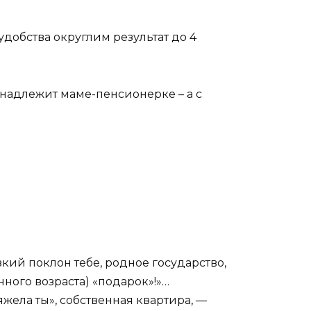
я удобства округлим результат до 4
инадлежит маме-пенсионерке – а с
ий поклон тебе, родное государство,
ного возраста) «подарок»!»…
яжела ты», собственная квартира, —