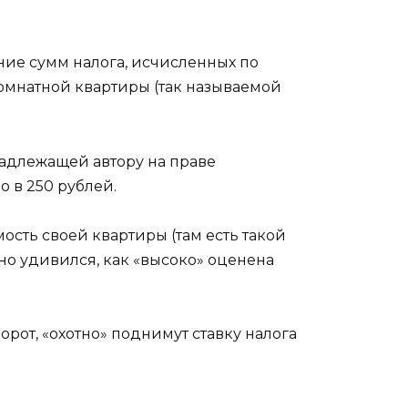
ние сумм налога, исчисленных по
омнатной квартиры (так называемой
инадлежащей автору на праве
 в 250 рублей.
ость своей квартиры (там есть такой
но удивился, как «высоко» оценена
орот, «охотно» поднимут ставку налога