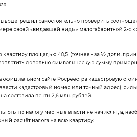
за.
выводе, решил самостоятельно проверить соотноше
мере своей «видавшей виды» малогабаритной 2-х к
ую квартиру площадью 40,5 (точнее – за ½ доли, пр
 заплатить довольно символическую сумму примерно
 на официальном сайте Росреестра кадастровую стоим
 ввести кадастровый номер или точный адрес), силь
на составила почти 2,6 млн. рублей.
готы по налогу местные власти не начислят, а, наоб
ный расчёт налога на всю квартиру: