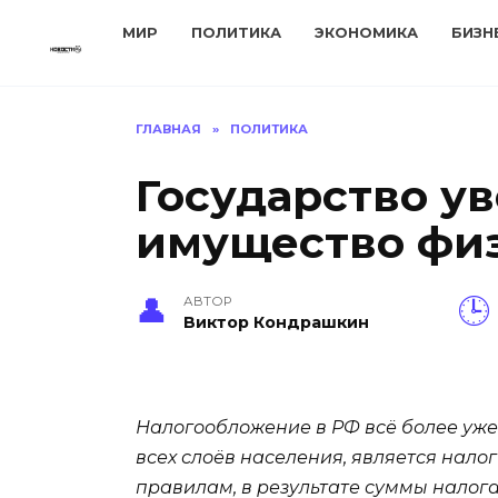
Перейти
МИР
ПОЛИТИКА
ЭКОНОМИКА
БИЗН
к
содержанию
ГЛАВНАЯ
»
ПОЛИТИКА
Государство ув
имущество физл
АВТОР
Виктор Кондрашкин
Налогообложение в РФ всё более ужес
всех слоёв населения, является налог
правилам, в результате суммы налог