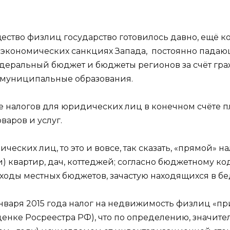
ество физлиц государство готовилось давно, ещё к
и экономических санкциях Запада, постоянно падаю
ральный бюджет и бюджеты регионов за счёт гражда
и муниципальные образования.
 налогов для юридических лиц в конечном счёте пла
варов и услуг.
ческих лиц, то это и вовсе, так сказать, «прямой» н
 квартир, дач, коттеджей; согласно бюджетному ко
ходы местных бюджетов, зачастую находящихся в б
нваря 2015 года налог на недвижимость физлиц «пр
енке Росреестра РФ), что по определению, значител