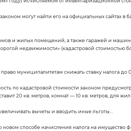
днем» году) исчисляемом от инвентаризационной сто
аконом могут найти его на официальных сайтах в б
омов и жилых помещений, а также гаражей и машином
«дорогой недвижимости» (кадастровой стоимостью бо
 право муниципалитетам снижать ставку налога до 0 
ость по кадастровой стоимости законом предусмо
ставит 20 кв. метров, комнат — 10 кв. метров, для ж
 увеличивать вычеты и вводить иные льготы…
новом способе начисления налога на имущество физ