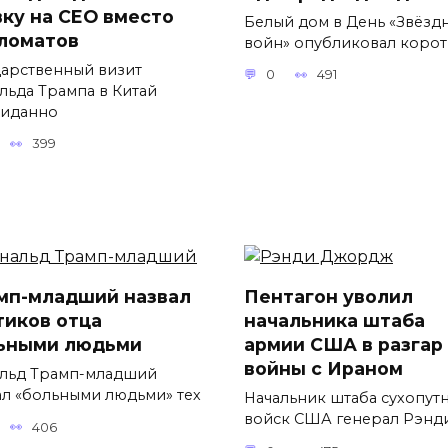
вку на CEO вместо
Белый дом в День «Звёзд
ломатов
войн» опубликовал коро
дарственный визит
0
491
льда Трампа в Китай
иданно
399
мп-младший назвал
Пентагон уволил
тиков отца
начальника штаба
ьными людьми
армии США в разгар
войны с Ираном
льд Трамп-младший
ал «больными людьми» тех
Начальник штаба сухопут
войск США генерал Рэнд
406