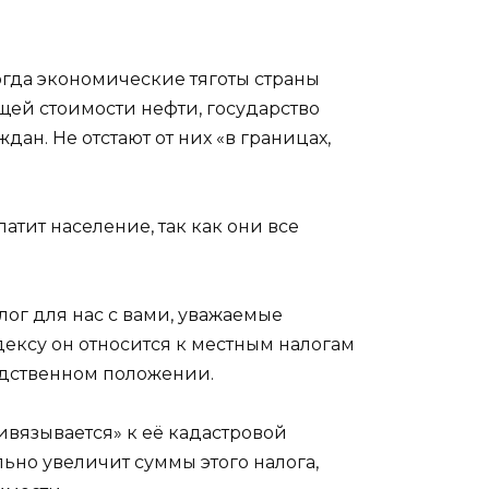
огда экономические тяготы страны
щей стоимости нефти, государство
н. Не отстают от них «в границах,
тит население, так как они все
алог для нас с вами, уважаемые
дексу он относится к местным налогам
едственном положении.
ивязывается» к её кадастровой
ьно увеличит суммы этого налога,