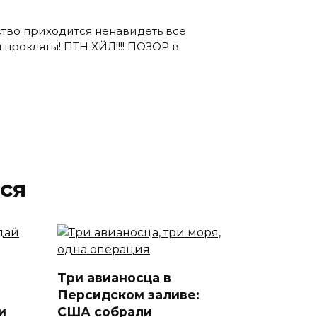
ство приходится ненавидеть все
ы прокляты! ПТН ХЙЛ!!!! ПОЗОР в
ся
Три авианосца в
Персидском заливе:
и
США собрали