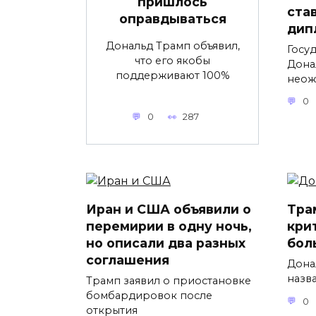
пришлось
ста
оправдываться
дип
Дональд Трамп объявил,
Госу
что его якобы
Дона
поддерживают 100%
неож
0
0
287
Иран и США объявили о
Тра
перемирии в одну ночь,
кри
но описали два разных
бол
соглашения
Дона
назв
Трамп заявил о приостановке
бомбардировок после
0
открытия