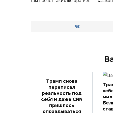
там насчёт таких же братьев — казахо
В
Трамп снова
Тра
переписал
«сб
реальность под
мил
себя и даже CNN
Бел
пришлось
ста
оправдываться