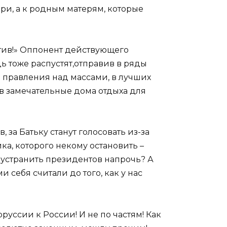
ери, а к родным матерям, которые
отив!» Оппонент действующего
дь тоже распустят,отправив в ряды
 правления над массами, в лучших
 в замечательные дома отдыха для
за Батьку станут голосовать из-за
ка, которого некому остановить –
 устранить президентов напрочь? А
 себя считали до того, как у нас
уссии к России! И не по частям! Как