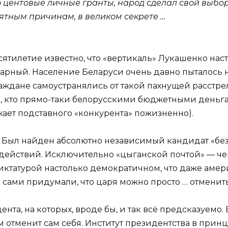
 центовые личные гранты, народ сделал свой выбор
нятным причинам, в великом секрете …
ятилетие известно, что «вертикаль» Лукашенко нас
нарный. Население Беларуси очень давно пыталось
граждане самоустранялись от такой пахнущей расстр
, кто прямо-таки белорусскими бюджетными деньга
ает подставного «конкурента» пожизненно).
. Был найден абсолютно независимый кандидат «бе
ействий. Исключительно «цыганской почтой» — чере
диктатурой настолько демократичном, что даже аме
е сами придумали, что царя можно просто … отменить
нта, на которых, вроде бы, и так всё предсказуемо
ом отменит сам себя. Институт президентства в прин