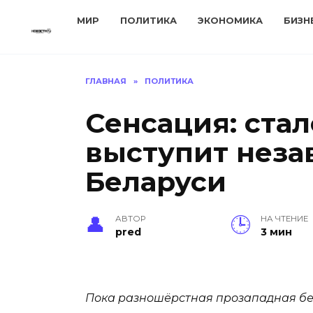
Перейти
МИР
ПОЛИТИКА
ЭКОНОМИКА
БИЗН
к
содержанию
ГЛАВНАЯ
»
ПОЛИТИКА
Сенсация: стал
выступит неза
Беларуси
АВТОР
НА ЧТЕНИЕ
pred
3 мин
Пока разношёрстная прозападная бел