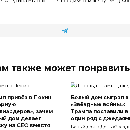
в? А Путина мы тоже обезвредим! Тем же путём :)) 
ам также может понравить
мп привёз в Пекин
Белый дом сыграл в
орную
«Звёздные войны»:
лиардеров», зачем
Трампа поставили в
ый дом делает
один ряд с джедаям
вку на CEO вместо
Белый дом в День «Звёзд