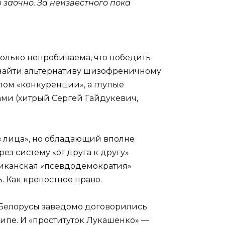
 заочно. За неизвестного пока
только непробиваема, что победить
 найти альтернативу шизофреничному
елом «конкуренции», а глупые
ми (хитрый Сергей Гайдукевич,
з лица», но обладающий вполне
з систему «от друга к другу»
риканская «псевдодемократия»
. Как крепостное право.
. Белорусы заведомо договорились
ципе. И «проституток Лукашенко» —