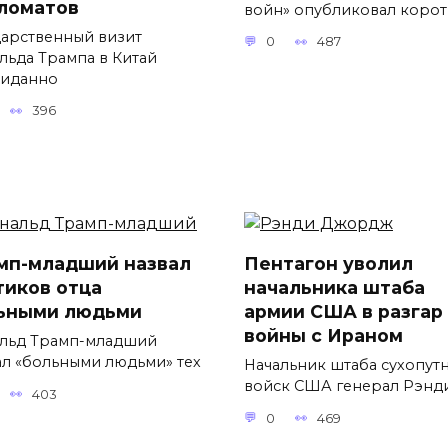
ломатов
войн» опубликовал коро
дарственный визит
0
487
льда Трампа в Китай
иданно
396
мп-младший назвал
Пентагон уволил
тиков отца
начальника штаба
ьными людьми
армии США в разгар
войны с Ираном
льд Трамп-младший
ал «больными людьми» тех
Начальник штаба сухопут
войск США генерал Рэнд
403
0
469