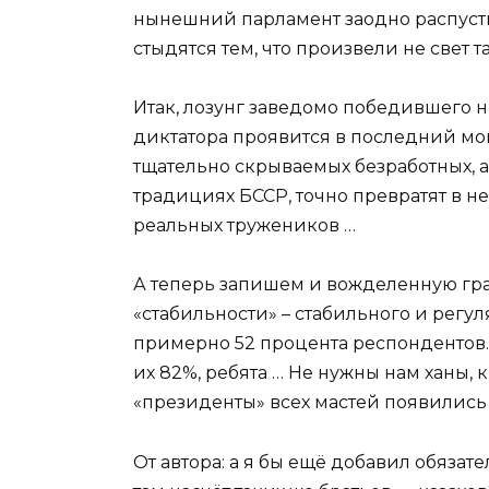
нынешний парламент заодно распустит
стыдятся тем, что произвели не свет т
Итак, лозунг заведомо победившего н
диктатора проявится в последний моме
тщательно скрываемых безработных, 
традициях БССР, точно превратят в н
реальных тружеников …
А теперь запишем и вожделенную граф
«стабильности» – стабильного и регу
примерно 52 процента респондентов. 
их 82%, ребята … Не нужны нам ханы, 
«президенты» всех мастей появились
От автора: а я бы ещё добавил обяза