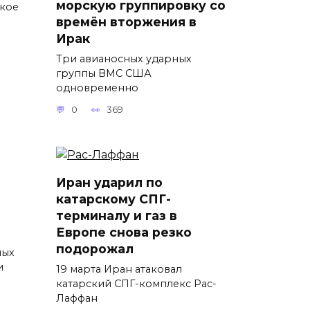
морскую группировку со
ткое
времён вторжения в
Ирак
Три авианосных ударных
группы ВМС США
одновременно
0
369
Иран ударил по
катарскому СПГ-
терминалу и газ в
Европе снова резко
подорожал
ных
и
19 марта Иран атаковал
катарский СПГ-комплекс Рас-
Лаффан