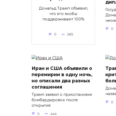
дип
Дональд Трамп объявил,
Госу
что его якобы
Дона
поддерживают 100%
неож
0
0
285
Иран и США объявили о
Тра
перемирии в одну ночь,
кри
но описали два разных
бол
соглашения
Дона
назв
Трамп заявил о приостановке
бомбардировок после
0
открытия
0
444