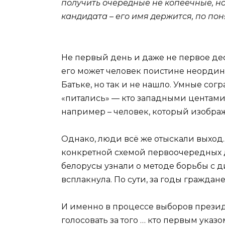
получить очередные не копеечные, но
кандидата – его имя держится, по по
Не первый день и даже не первое дес
его может человек поистине неорди
Батьке, но так и не нашло. Умные со
«питались» — кто западными центами
например – человек, который изображ
Однако, люди всё же отыскали выход
конкретной схемой первоочередных д
белорусы узнали о методе борьбы с 
всплакнула. По сути, за годы граждан
И именно в процессе выборов президе
голосовать за того … кто первым указ