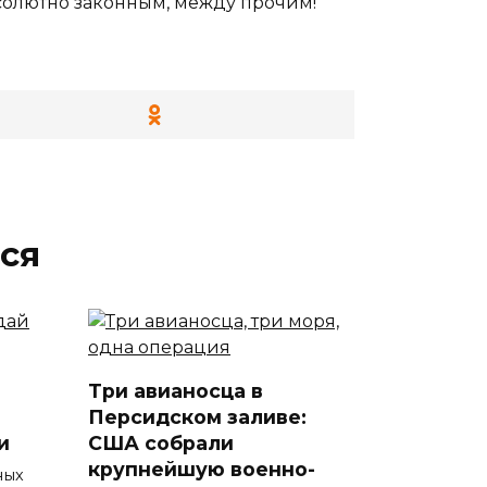
Абсолютно законным, между прочим!
ся
Три авианосца в
Персидском заливе:
и
США собрали
крупнейшую военно-
ных