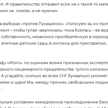
. И правительство отправит если не к такой-то мат
аких «ж…лизов», а не мужчин.
а выборах «против Лукашенко»: «Голосуем за, но пр
нт – чтобы тупая «вертикаль» пока боялась – её ве
а собственность, незаконно приобретённую в период
е элитные детские сады, в хосписы для престарелых,
у «Итого»: по оценкам всеми признанных экспертов, 
лярного лицемерного предательства тупого колхозни
А угадайте, сколько во всём СНГ буквально умоляет
князи и цари! Мы, между прочим, свободными людьми
 …
тельным условием немедленное присоединение Белор