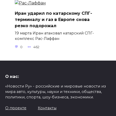
Иран ударил по катарскому СПГ-
терминалу и газ в Европе снова
резко подорожал
19 марта Иран атаковал катарский СПГ-
комплекс Рас-Лаффан
0
462
О нас:
«Новости Ру» - российские и мировые новости из
мира авто, культуры, науки и техники, общества,
политики, спорта, шоу-бизнеса, экономики.
О проекте
Контакты