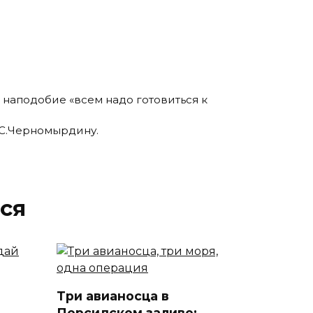
 наподобие «всем надо готовиться к
.С.Черномырдину.
ся
Три авианосца в
Персидском заливе: