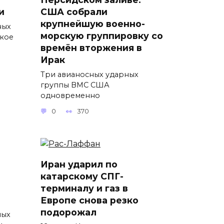
и
США собрали
крупнейшую военно-
ных
морскую группировку со
ткое
времён вторжения в
Ирак
Три авианосных ударных
группы ВМС США
одновременно
0
370
Иран ударил по
катарскому СПГ-
терминалу и газ в
Европе снова резко
подорожал
ных