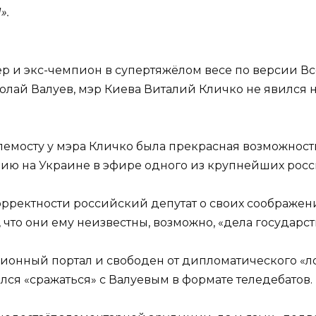
».
ксёр и экс-чемпион в супертяжёлом весе по версии
иколай Валуев, мэр Киева Виталий Кличко не явилс
лемосту у мэра Кличко была прекрасная возможност
ю на Украине в эфире одного из крупнейших росс
ректности российский депутат о своих соображен
 что они ему неизвестны, возможно, «дела государ
онный портал и свободен от дипломатического «лос
лся «сражаться» с Валуевым в формате теледебатов.