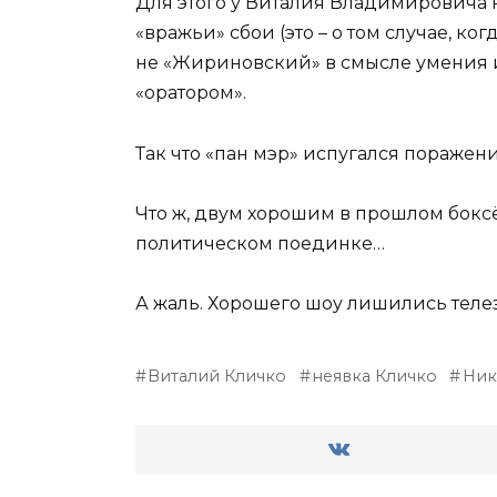
Для этого у Виталия Владимировича н
«вражьи» сбои (это – о том случае, ко
не «Жириновский» в смысле умения и
«оратором».
Так что «пан мэр» испугался поражен
Что ж, двум хорошим в прошлом боксё
политическом поединке…
А жаль. Хорошего шоу лишились теле
Виталий Кличко
неявка Кличко
Ник