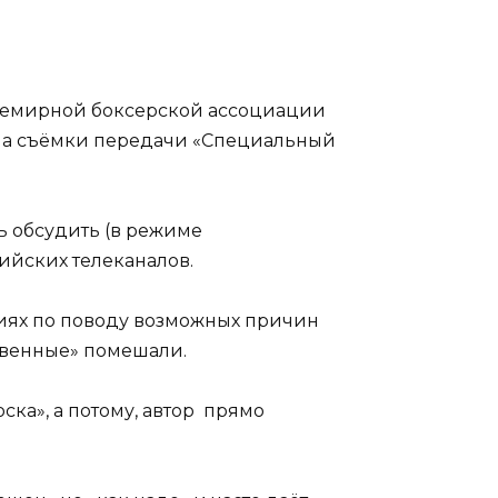
 Всемирной боксерской ассоциации
я на съёмки передачи «Специальный
ь обсудить (в режиме
ийских телеканалов.
иях по поводу возможных причин
ственные» помешали.
ка», а потому, автор прямо