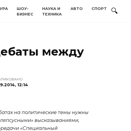
УРА
ШОУ-
НАУКА И
АВТО
СПОРТ
БИЗНЕС
ТЕХНИКА
едебаты между
БЛИКОВАНО
9.2014, 12:14
ебатах на политические темы нужны
и «ляпсусными» высказываниями,
передачи «Специальный