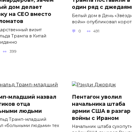
ый дом делает
один ряд с джедаям
вку на CEO вместо
Белый дом в День «Звёзд
ломатов
войн» опубликовал коро
дарственный визит
0
491
льда Трампа в Китай
иданно
399
мп-младший назвал
Пентагон уволил
тиков отца
начальника штаба
ьными людьми
армии США в разгар
войны с Ираном
льд Трамп-младший
ал «больными людьми» тех
Начальник штаба сухопут