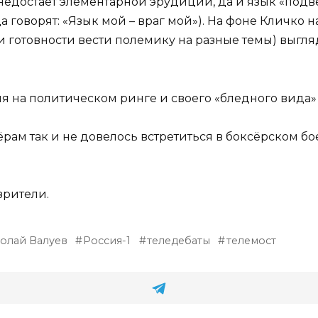
едостаёт элементарной эрудиции, да и язык «подве
гда говорят: «Язык мой – враг мой»). На фоне Кличко 
 готовности вести полемику на разные темы) выгля
ия на политическом ринге и своего «бледного вида
рам так и не довелось встретиться в боксёрском бое
зрители.
олай Валуев
Россия-1
теледебаты
телемост