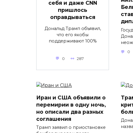
себя и даже CNN
Бел
пришлось
ста
оправдываться
дип
Дональд Трамп объявил,
Госу
что его якобы
Дона
поддерживают 100%
неож
0
0
287
Иран и США объявили о
Тра
перемирии в одну ночь,
кри
но описали два разных
бол
соглашения
Дона
назв
Трамп заявил о приостановке