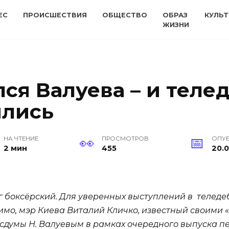
ЕС
ПРОИСШЕСТВИЯ
ОБЩЕСТВО
ОБРАЗ
КУЛЬТ
ЖИЗНИ
лся Валуева – и тел
ялись
НА ЧТЕНИЕ
ПРОСМОТРОВ
ОПУ
2 мин
455
20.0
нг боксёрский. Для уверенных выступлений в телед
идимо, мэр Киева Виталий Кличко, известный своим
Госдумы Н. Валуевым в рамках очередного выпуска 