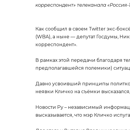
корреспондент» телеканала «Россия-1
Как сообщил в своем Twitter экс-бо
(WBA), а ныне — депутат Госдумы, Н
корреспондент».
В рамках этой передачи благодаря те
предполагавшейся полемики) ситуаци
Давно усвоивший принципы политкор
неявки Кличко на съёмки высказался,
Новости Ру – независимый информаци
высказывается, что мэр Кличко испуга