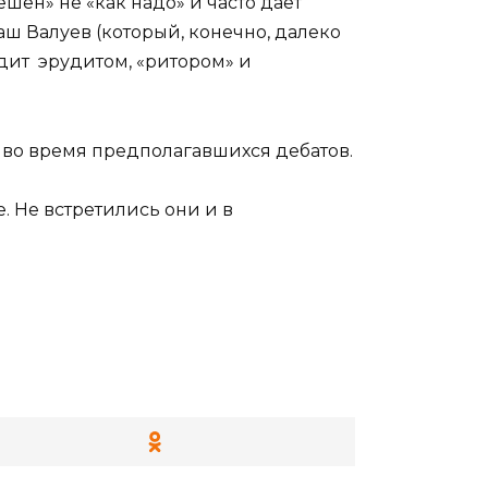
шен» не «как надо» и часто даёт
наш Валуев (который, конечно, далеко
дит эрудитом, «ритором» и
» во время предполагавшихся дебатов.
. Не встретились они и в