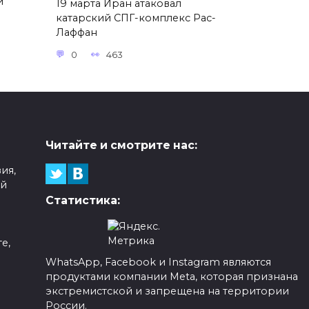
и
19 марта Иран атаковал
катарский СПГ-комплекс Рас-
Лаффан
0
463
Читайте и смотрите нас:
ия,
ой
Статистика:
е,
WhatsApp, Facebook и Instagram являются
продуктами компании Meta, которая признана
а
экстремистской и запрещена на территории
России.