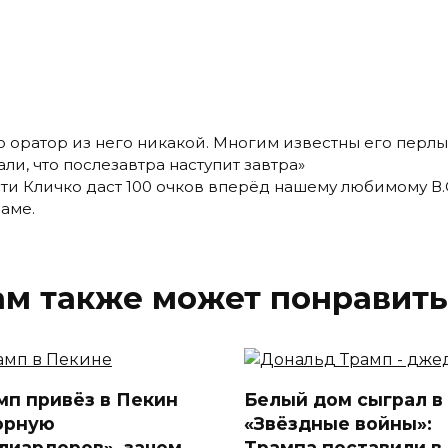
 оратор из него никакой. Многим известны его перлы
ли, что послезавтра наступит завтра»
ти Кличко даст 100 очков вперёд нашему любимому В
аме.
ам также может понравить
мп привёз в Пекин
Белый дом сыграл в
орную
«Звёздные войны»:
лиардеров», зачем
Трампа поставили в