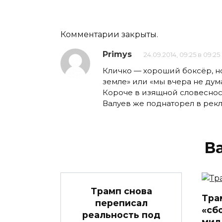
Комментарии закрыты.
Primys
24.09.2014, 09:25 в 09:25
Кличко — хороший боксёр, но
земле» или «мы вчера не дума
Короче в изящной словеснос
Валуев же поднаторел в рекл
В
Трамп снова
Тра
переписал
«сб
реальность под
мил