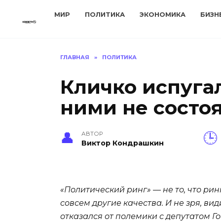
Перейти
МИР
ПОЛИТИКА
ЭКОНОМИКА
БИЗН
к
содержанию
ГЛАВНАЯ
»
ПОЛИТИКА
Кличко испуга
ними не состо
АВТОР
Виктор Кондрашкин
«Политический ринг» — не то, что ри
совсем другие качества. И не зря, в
отказался от полемики с депутатом 