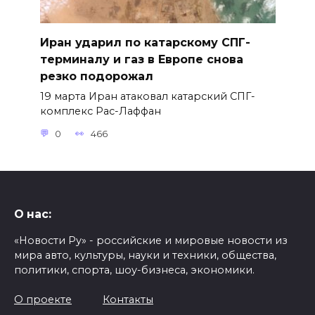
Иран ударил по катарскому СПГ-
терминалу и газ в Европе снова
резко подорожал
19 марта Иран атаковал катарский СПГ-
комплекс Рас-Лаффан
0
466
О нас:
«Новости Ру» - российские и мировые новости из
мира авто, культуры, науки и техники, общества,
политики, спорта, шоу-бизнеса, экономики.
О проекте
Контакты