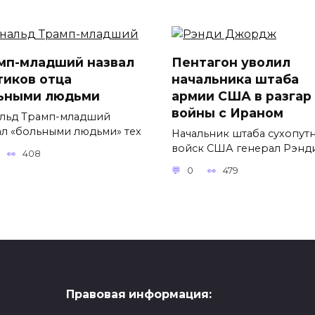
мп-младший назвал
Пентагон уволил
тиков отца
начальника штаба
ьными людьми
армии США в разгар
войны с Ираном
льд Трамп-младший
ал «больными людьми» тех
Начальник штаба сухопут
войск США генерал Рэнд
408
0
479
Правовая информация: