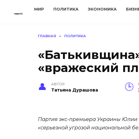
Перейти
МИР
ПОЛИТИКА
ЭКОНОМИКА
БИЗН
к
содержанию
ГЛАВНАЯ
»
ПОЛИТИКА
«Батькивщина»
«вражеский пл
АВТОР
Татьяна Дурашова
Партия экс-премьера Украины Юлии 
«серьезной угрозой национальной бе