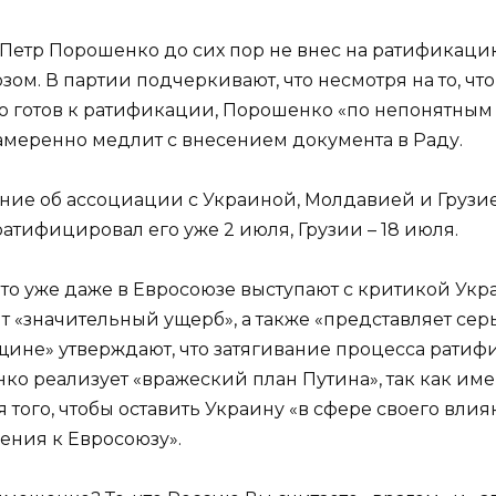
 Петр Порошенко до сих пор не внес на ратификаци
ом. В партии подчеркивают, что несмотря на то, чт
ью готов к ратификации, Порошенко «по непонятным 
меренно медлит с внесением документа в Раду.
шение об ассоциации с Украиной, Молдавией и Груз
атифицировал его уже 2 июля, Грузии – 18 июля.
о уже даже в Евросоюзе выступают с критикой Укра
сит «значительный ущерб», а также «представляет с
овщине» утверждают, что затягивание процесса ратиф
о реализует «вражеский план Путина», так как име
я того, чтобы оставить Украину «в сфере своего вл
ния к Евросоюзу».