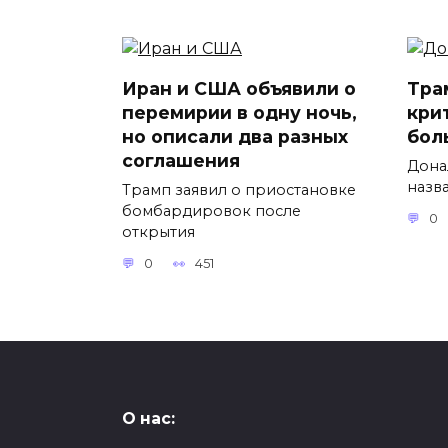
Иран и США объявили о
Тра
перемирии в одну ночь,
кри
но описали два разных
бол
соглашения
Дона
назв
Трамп заявил о приостановке
бомбардировок после
0
открытия
0
451
О нас: