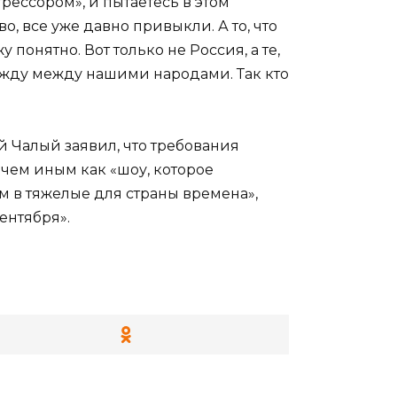
рессором», и пытаетесь в этом
 все уже давно привыкли. А то, что
понятно. Вот только не Россия, а те,
ажду между нашими народами. Так кто
 Чалый заявил, что требования
чем иным как «шоу, которое
м в тяжелые для страны времена»,
ентября».