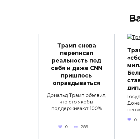
В
Трамп снова
Тра
переписал
«сб
реальность под
мил
себя и даже CNN
Бел
пришлось
ста
оправдываться
дип
Дональд Трамп объявил,
Госу
что его якобы
Дона
поддерживают 100%
неож
0
0
289