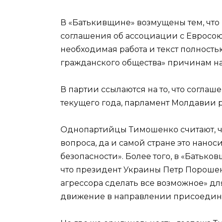
В «Батькивщине» возмущены тем, что
соглашения об ассоциации с Евросоюз
необходимая работа и текст полност
гражданского общества» причинам на
В партии ссылаются на то, что согла
текущего года, парламент Молдавии р
Однопартийцы Тимошенко считают, чт
вопроса, да и самой стране это нано
безопасности». Более того, в «Батьк
что президент Украины Петр Порошенк
агрессора сделать все возможное» дл
движение в направлении присоедине