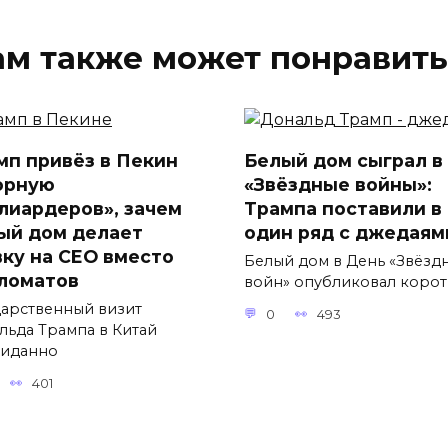
ам также может понравить
мп привёз в Пекин
Белый дом сыграл в
орную
«Звёздные войны»:
лиардеров», зачем
Трампа поставили в
ый дом делает
один ряд с джедаям
вку на CEO вместо
Белый дом в День «Звёзд
ломатов
войн» опубликовал коро
дарственный визит
0
493
льда Трампа в Китай
иданно
401