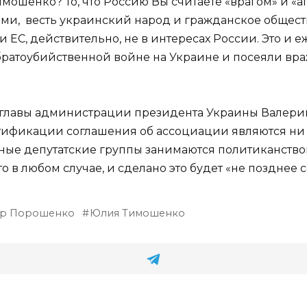
мошенко? То, что Россию Вы считаете «врагом» и «аг
и, весть украинский народ и гражданское общество,
С, действительно, не в интересах России. Это и ежу 
к братоубийственной войне на Украине и посеяли вр
мглавы администрации президента Украины Валерий
тификации соглашения об ассоциации являются ни 
нные депутатские группы занимаются политиканство
о в любом случае, и сделано это будет «не позднее с
тр Порошенко
Юлия Тимошенко