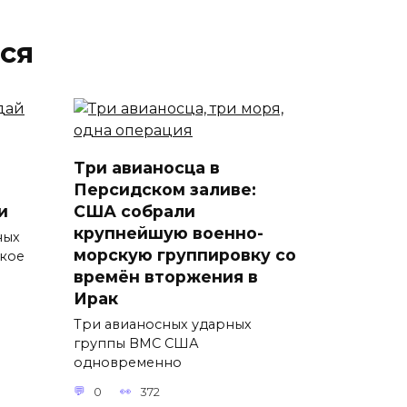
ся
Три авианосца в
Персидском заливе:
и
США собрали
крупнейшую военно-
ных
морскую группировку со
ткое
времён вторжения в
Ирак
Три авианосных ударных
группы ВМС США
одновременно
0
372