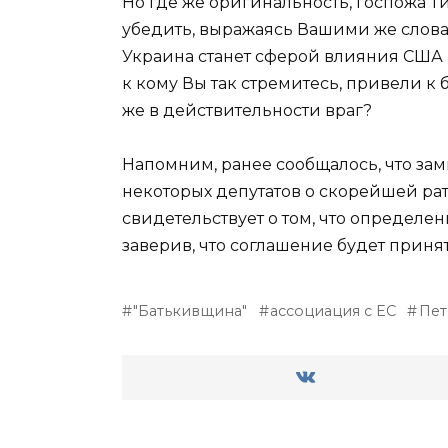
Но где же оригинальность, госпожа Ти
убедить, выражаясь Вашими же словам
Украина станет сферой влияния США и Е
к кому Вы так стремитесь, привели 
же в действительности враг?
Напомним, ранее сообщалось, что за
некоторых депутатов о скорейшей ра
свидетельствует о том, что определе
заверив, что соглашение будет принят
"Батькивщина"
ассоциация с ЕС
Пе