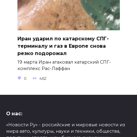
Иран ударил по катарскому СПГ-
терминалу и газ в Европе снова
резко подорожал
19 марта Иран атаковал катарский СПГ-
комплекс Рас-Лаффан
0
462
О нас:
«Новости Ру» - российские и мировые новости из
мира авто, культуры, науки и техники, общества,